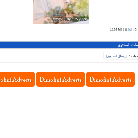
1193
0 |
0 |
مات المحتوى
دوات :
[
إرسال لصديق
]