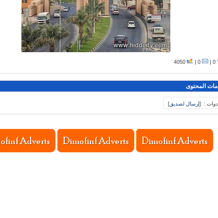
4050
0 |
0 |
مات المحتوى
دوات :
[
إرسال لصديق
]