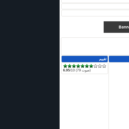
تقييم
/10 (79 صوت)
6.95