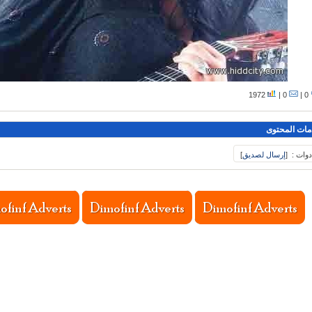
1972
0 |
0 |
مات المحتوى
دوات :
[
إرسال لصديق
]