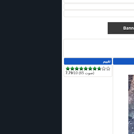
تقييم
/10 (65 صوت)
7.79