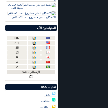
لخمة في بحر
مدينة الحد
الاسكان تدشن مشروع الحد الاسكاني
المتواجدون الآن
602
271
35
13
6
4
2
الإجمالي : 933
تغذيات RSS
الصور
المقالات
البطاقات