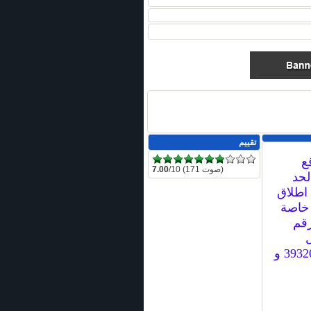
تقييم
ع
/10 (171 صوت)
7.00
لحد
 اطلاق
خاصة
رقم
ل
البحرين : 39320370 و