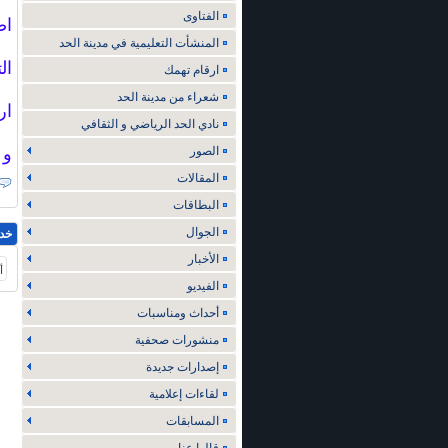
الفتاوى
اض
المنشأت التعليمية في مدينة الحد
ال
ارقام تهمك
شعراء من مدينة الحد
ار
نادي الحد الرياضي و الثقافي
الصور
و 
المقالات
البطاقات
الجوال
خد
الأخبار
أ
الفيديو
أحداث ومناسبات
منشورات صحفية
إصدارات جديدة
لقاءات إعلامية
المسابقات