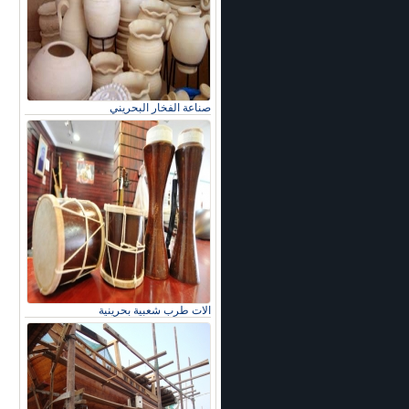
صناعة الفخار البحريني
الات طرب شعبية بحرينية