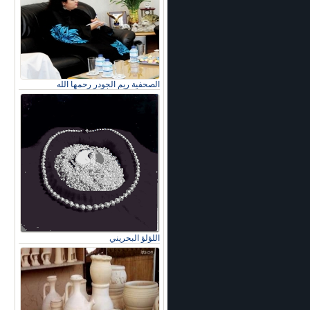
الصحفية ريم الجودر رحمها الله
اللؤلؤ البحريني