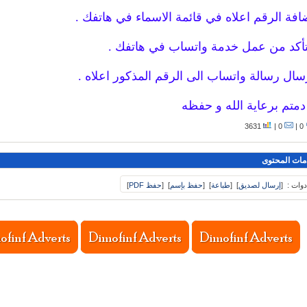
افة الرقم اعلاه في قائمة الاسماء في هاتفك .
تأكد من عمل خدمة واتساب في هاتفك .
سال رسالة واتساب الى الرقم المذكور اعلاه .
دمتم برعاية الله و حفظه
3631
0 |
0 |
مات المحتوى
دوات :
[
إرسال لصديق
]
[
طباعة
]
[
حفظ بإسم
]
[
حفظ PDF
]