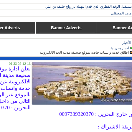
ستقبل الوفد القطري الذي قدم التهنئة برزواج خليفة بن علي
اهر المعيقلي
الأخبار
اخبار بحرينية
اطلاق خدمة واتساب خاصة بموقع صحيفة مدينة الحد الالكترونية
02-12-13 01:33
تعلن ادارة موق
صحيفة مدينة ا
الالكترونية عن
خدمة واتساب 
بالموقع عبر ال
التالي من داخ
خارج البحرين : 0097339320370
يقة الاشتراك :