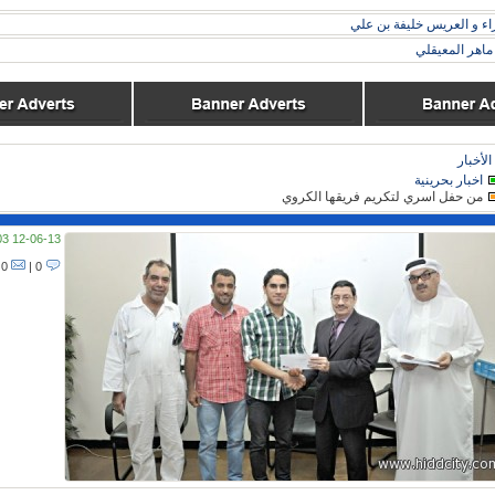
اء و العريس خليفة بن علي
اهر المعيقلي
الأخبار
اخبار بحرينية
من حفل اسري لتكريم فريقها الكروي
12-06-13 07:03
0 |
0 |