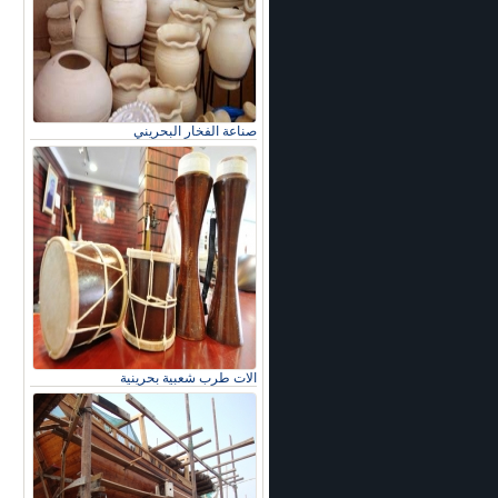
صناعة الفخار البحريني
الات طرب شعبية بحرينية