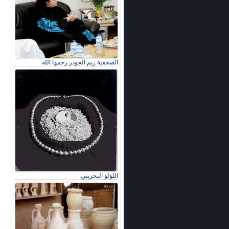
الصحفية ريم الجودر رحمها الله
اللؤلؤ البحريني