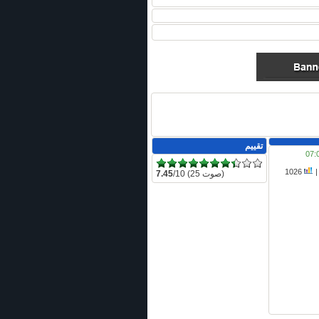
تقييم
1026
/10 (25 صوت)
7.45