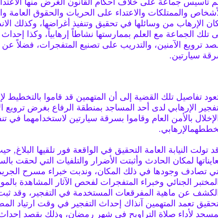
م تأسيس جماعة على خلاف أحكام القانون الغرض منها الاعتدا
أشخاص والممتلكات والاعتداء على الحريات والحقوق العامة وا
ان الإرهاب من وسائلها في تحقيق وتنفيذ أغراضها، وكذلك الان
ى تلك الجماعة مع العلم بممارستها نشاطاً إرهابياً، وكذا إحداث 
صد ترويع الآمنين، والتدريب على تصنيع المتفجرات، فضلاً عن 
قة سيارتين.
عود تفاصيل تلك القضية إلى أن المتهمين قد قاموا بالتخطيط ل
تفجير الإرهابي لدى أحد المساجد بمنطقة الرفاع بغرض ترويع ال
لإخلال بالأمن العام وقاموا بسرقة سيارتين لاستخدامهما في تنف
ططهمالإرهابي.
د تولت النيابة العامة التحقيق في الواقعة فور تلقيها البلاغ, 
ايناتها لمكان الحادث وأثبتت الأضرار والتلفيات التي لحقت بال
تي تصادف وجودها في ذلك المكان، وندبت خبراء مسرح الجريم
لمختبر الجنائي وخبراء المتفجرات لفحص الآثار المشاهدة بالمو
لكشف عن ماهية المفرقعات المستخدمة في التفجير، وقد ثب
تحقيق تعمد المتهمين آنذاك إحداث التفجير في وقت ارتياد الم
مسجد لأداء صلاة التراويح في شهر رمضان، وذلك بقصد إحداث 