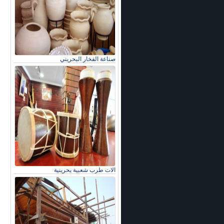
صناعة الفخار البحريني
الات طرب شعبية بحرينية