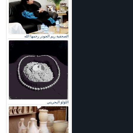
الصحفية ريم الجودر رحمها الله
اللؤلؤ البحريني