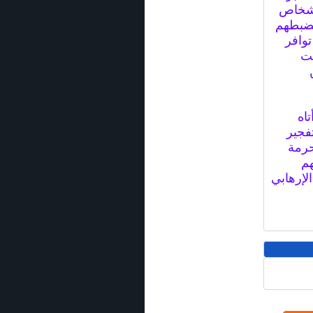
أشخاص
بضبطهم
وافر
لت
تاه
فجير
حرمة
هم
لإرهابي