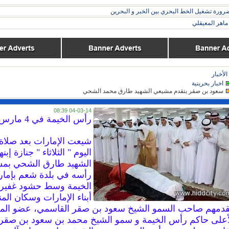
رورة تشغيل الخط البحري بين الخبر و البحرين
اهر المعيقلي
الأخبار
اخبار بحرينية
سعود بن صقر يتقدم مشيعي الشهيد طارق محمد الشحي
04-03-14 08:39
رأس الخيمة في 4 مارس / وام /
شيعت الإمارات بعد صلاة
اليوم " الثلاثاء " جنازة إبنها
الشهيد طارق الشحي بم
رأسه في بلدة شعم بإما
الخيمة وسط حشود غفير
أبناء الإمارات وسكان الم
قدمهم صاحب السمو الشيخ سعود بن صقر القاسمي، عضو ال
أعلى حاكم رأس الخيمة و سمو الشيخ محمد بن سعود بن صقر