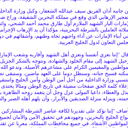
 جانبه أدان الفريق سيف عبدالله الشعفار، وكيل وزارة الداخل
تفجير الإرهابي الذي وقع في مملكة البحرين الشقيقة، وراح ضح
إمارات البار الشهيد الملازم أول طارق محمد أحمد الشحي، واث
لائه العاملين بالشرطة البحرينية، مؤكدا أن يد الإرهاب الإجرام
ني أبناء الإمارات عن أداء واجبهم تجاه وطنهم، وأشقائهم في د
لس التعاون لدول الخليج العربية.
ال "إننا نعزي أنفسنا ونعزي أهل الشهيد وأقاربه وشعب الإمار
حيل الشهيد إلى مقام الخلود والشهادة، ونتوجه بالشكر الجزيل
مواطنين والمقيمين الكرام على مشاعرهم الأصيلة، وندعو الله 
كنه فسيح جناته، وسنظل دوما على العهد ماضين، وستبقى ت
تسبي وزارة الداخلية من أجل أمن الوطن وأمن الخليج واستقر
علاء كلمة الحق صفحات مضيئة في تاريخ الوطن ومثالا يحتذى 
بذل والعطاء، داعيا المولى عزل وجل أن يتغمد روحه الطاهرة ب
مته، وينزله منزلة الصديقين والأبرار، وأن يلهم أهله الصبر وال
ضاف "إننا نؤكد على تقديرنا لكافة عناصر الشرطة المشاركين
واج الخليج بالبحرين، وجهودهم في تحقيق الأمن والأمان لجميع 
لمواطنين الأشقاء، في جميع محافظات المملكة، معربا عن ثقته