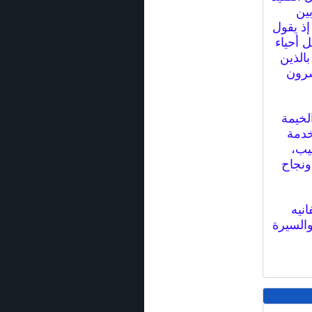
ين
إذ يقول
ل أحياء
الذين
شرون
لخيمة
لخدمة
لعام1997 برتبة رقيب،
ونجاح
نيه
والسيرة