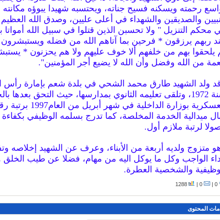
اسع رحمته ويسكنه فسيح جناته، ويحتسبه شهيدا يبوؤه مكانته ب
نبيين والصديقين والشهداء في أعلى عليين، وصدق الله العظيم 
 محكم التنزيل " ولا تحسبن الذين قتلوا في سبيل الله أمواتا ب
د ربهم يرزقون * فرحين بما آتاهم الله من فضله ويستبشرون ب
 يلحقوا بهم من خلفهم ألا خوف عليهم ولا هم يحزنون * يستب
عمة من الله وفضل وأن الله لا يضيع أجر المؤمنين".
د ولد الشهيد طارق محمد الشحي في بلدة شعم بإمارة رأس ا
سنة 1972، وتلقى تعليمه الثانوي بمدارسها، حيث التحق بعدها با
العسكرية بوزارة الداخلية في شهر أبريل من ا
ال ميدالية الخدمة المخلصة، كما تدرج بسلمه الوظيفي بكفاءة 
ولا لرتبة ملازم أول.
و متزوج ولديه أربعة من الأبناء، وعرف عن الشهيد إخلاصه وتفا
داء الواجب وكل ما يوكل اليه من مهام، فضلا عن طيب الخلق 
وظيفية والشخصية العطرة.
1288
0 |
0 |
مات المحتوى