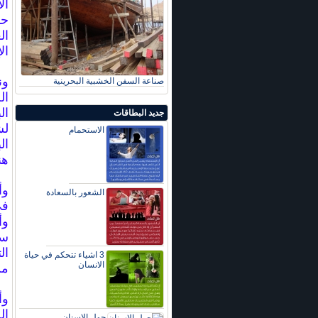
ال
حم
ال
ال
ون
صناعة السفن الخشبية البحرينية
ال
ال
جديد البطاقات
لش
الاستحمام
ال
هن
وأ
الشعور بالسعادة
في
وأ
سب
ال
3 اشياء تتحكم في حياة
الانسان
من
وأ
ال
حول الاسنان