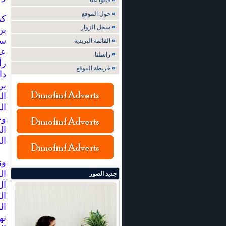
قالوا عنا
حول الموقع
كم
سجل الزوار
بن
سا
القائمة البريدية
عب
راسلنا
رأ
خريطة الموقع
دا
بن
ال
ال
وح
ال
ال
وز
ال
جديد الصور
آل
ال
ال
نه