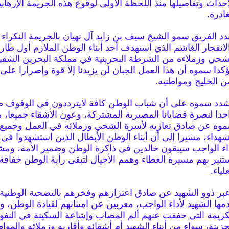
أحداث وتفاصيلها منذ اللحظة الأولى لوقوع هذه الجريمة الإرهابي
غادرة.
دد الفريق سمو الشيخ سيف بن زايد آل نهيان بالجريمة النكراء
لانفجار الغاشم الذي استهدف أحد أبناء الوطن الملازم أول طار
شحي وزملاءه من الشرطة البحرينية في مملكة البحرين الشقي
كدا سموه أن هذا العمل الجبان لن يزيدنا إلا قوة وإصرارا عل
ن الخليج ومواطنيه.
دد سموه على أن شباب الوطن كافة لايترددون في الوقوف ص
حدا لنصرة قضايانا المصيرية المشتركة، وعون الأشقاء جميعا، م
وه عن صادق تعازيه لأسرة الشحي وزملائه في العمل وجميع
شهداء، مشيرا إلى أن أبناء الوطن الأبطال الذين استشهدوا في
اء الواجب سيبقون خالدين في ذاكرة الوطن وضمير الأمة، وم
تنير بهم مسيرة العطاء وهمم الأجيال لتبقى رأية الوطن خفاقة
علياء.
بر ذوو الشهيد عن صادق اعتزازهم وفخرهم بالتضحية الوطنية 
مها الشهيد لأداء الواجب، معربين عن امتنانهم لقيادة الوطن، و
كريمة التي خففت عنهم ألم المصاب وإشاعة السكينة في النف
حزينة، سواء من أبناء الشهيد أم أشقائه وأقاربه وزملائه والموا