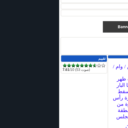
تقييم
/10 (53 صوت)
7.61
 ظهر
 البار
سقط
رة رأس
ة من
نطقة
مجلس