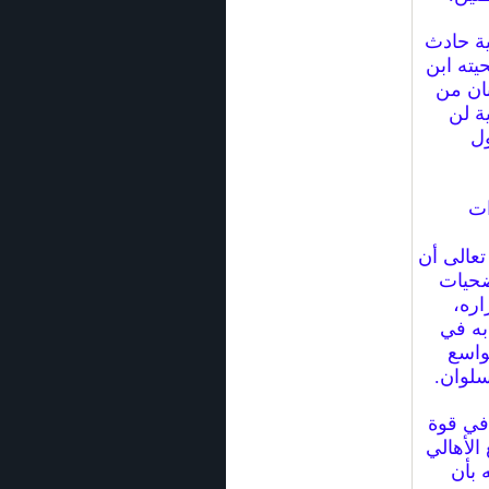
ية حادث
يته ابن
نان من
ية لن
ول
ات
تعالى أن
ضحيات
اره،
به في
واسع
سلوان.
 في قوة
الأهالي
 بأن