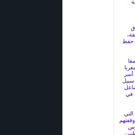
ة
ق
قة،
ى حفظ
فا
عربا
 أسر
 سبيل
شاعل
 في
التي
وقفتهم
وس
طنين.