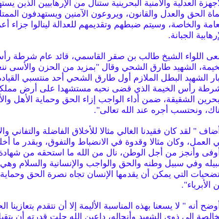
أجهزة العدلية والأمنية البحرينية ستنال من الإرهابيين الذين يس
اة الحق والعدل والقانون، ويروعون الآمنين ويستهدفون الممت
عامة والخاصة، وسيتم ضبطهم وتقديمهم للعدالة لينالوا جزاء أعم
إرهابية الجبانة.
عى اللواء الشيخ طالب بن صقر القاسمي، قائد عام شرطة رأ
خيمة، الشهيد طارق الشحي وقال "بمزيد من الحزن والأسى ننعى
بار الشهيد البطل الملازم أول طارق الشحي أحد منتسبي القيادة
رطة رأس الخيمة الذي قضى نحبه مستشهدا على أرض مملك
بحرين الشقيقة، ضمن أداء الواجب إزاء الحق وحماية الأهل والأ
اك، ونحتسب أجره عند الله تعالى".
ضاف " لقد كان فقيدنا الغالي مثالا للأخلاق الفاضلة والتفاني وا
 العمل، وكان مثالا وقدوة في الانضباط والتفوق، وبقدر ما أخ
وفى وأنجز من أجل الوطن، نال من الله ما استحقه من شهادة
يله وفي سبيل وطنه والحق والواجب والإنسانية والسلام وهي 
تضحيات التي يمكن أن يقدمها الإنسان تجاه نصرة الحق وحماية 
 الأبرياء".
وضح أنه " لا يسعنا بهذه المناسبة الأليمة إلا أن نتقدم بتعازينا ال
خالصة إلى ذوي الشهيد وأنجاله، داعين الله جلت قدرته أن يتقبل