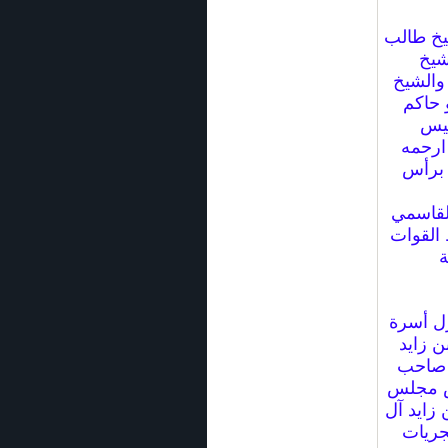
شيخ طالب
شيخ
والشيخ
 حاكم
ئيس
ارحمه
 برأس
القاسمي
 القوات
ة
زل أسرة
ن زايد
ة صاحب
يس مجلس
 زايد آل
جريات