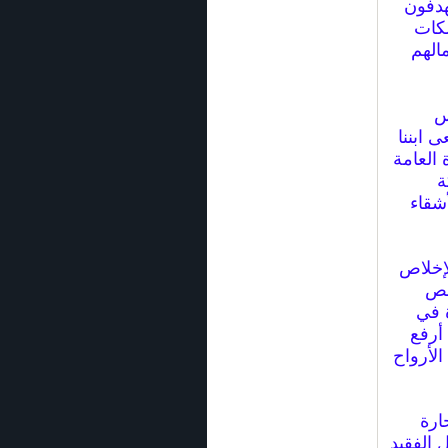
تهدفون
لكات
الهم
س
 ابننا
 العامة
ة
شقاء
لإخلاص
لص
 في
أرفع
الأرواح
حارة
 الفقيد