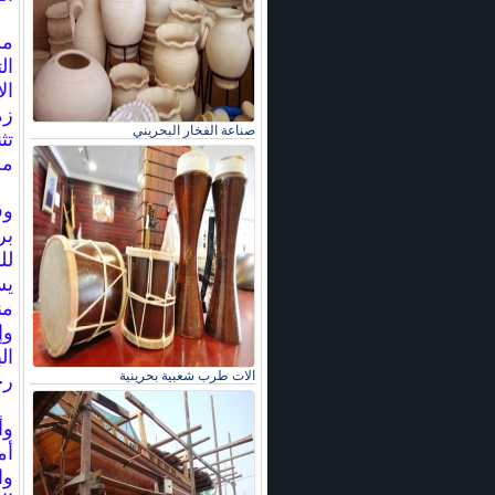
من
ال
ال
زم
صناعة الفخار البحريني
تث
مج
وق
بر
لل
يس
من
وإ
ال
الات طرب شعبية بحرينية
رح
وأ
أم
وا