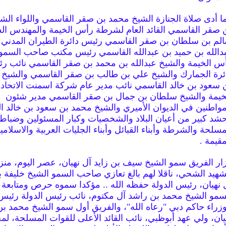
ا أدى صلاة الجنازة الشيخ محمد بن صقر القاسمي واللواء ال
 صقر القاسمي القائد العام لشرطة رأس الخيمة والمهندس ال
لم بن سلطان بن صقر القاسمي رئيس دائرة الطيران المدني 
دالله بن حميد بن عبدالله القاسمي رئيس مكتب صاحب السمو
س الخيمة والشيخ عبدالله بن محمد بن صقر القاسمي نائب ر
ئرة الجمارك والشيخ علي بن طالب بن صقر القاسمي والشيخ 
 سعود بن خالد القاسمي نائب مدير عام شركة اسمنت الاتحاد
خيمة والشيخ سلطان بن جمال بن صقر القاسمي مدير شئون
مواطنين في الديوان الأميري والشيخ محمد بن سعود بن خالد 
شد كبير من أعيان البلاد والشخصيات وكبار المسئولين وضباط
مسلحة والشرطة وأبناء القبائل وأبناء الجليات العربية والاسلامي
مقيمة .
ار الفريق سمو الشيخ سيف بن زايد آل نهيان، عصر اليوم، من
شهيد الشحي، ناقلا لهم بالغ تعازي صاحب السمو الشيخ خليفة ب
 نهيان، رئيس الدولة حفظه الله .. مؤكدا سموه حرص ومتابع
سمو الشيخ محمد بن راشد آل مكتوم، نائب رئيس الدولة رئ
وزراء حاكم دبي "رعاه الله"، والفريق أول سمو الشيخ محمد بن
يان، ولي عهد أبوظبي، نائب القائد الأعلى للقوات المسلحة، لم