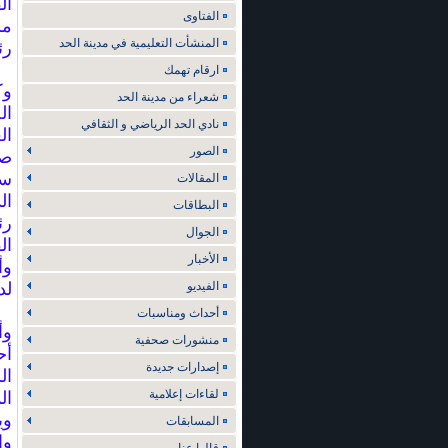
ال
الفتاوى
مس
المنشأت التعليمية في مدينة الحد
رئ
ارقام تهمك
وك
شعراء من مدينة الحد
ال
نادي الحد الرياضي و الثقافي
ال
الصور
صق
سي
المقالات
ال
البطاقات
رئ
الجوال
ال
الأخبار
وأ
الفيديو
لد
أحداث ومناسبات
وأ
منشورات صحفية
أح
إصدارات جديدة
ال
لقاءات إعلامية
ال
وي
المسابقات
وا