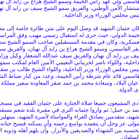
قاسمي ولي عهد رأس الخيمة وسمو الشيخ هزاع بن زايد آل نهي
تشار الأمن الوطني، والفريق سمو الشيخ سيف بن زايد آل نهي
يس مجلس الوزراء وزير الداخلية.
ان جثمان الشهيد قد وصل اليوم على متن طائرة خاصة إلى م
خيمة الدولي، حيث جرى له استقبال رسمي مهيب وفق المراس
عسكرية، وكان في مقدمة المستقبلين صاحب السمو الشيخ سع
ر القاسمي، وسمو الشيخ هزاع بن زايد آل نهيان، والفريق سم
ف بن زايد آل نهيان والفريق سيف عبدالله الشعفار وكيل وزار
داخلية، واللواء ناصر لخريباني النعيمي الأمين العام لمكتب سمو
يس مجلس الوزراء وزير الداخلية، واللواء الشيخ طالب بن صق
قاسمي قائد عام شرطة رأس الخيمة، وعدد من كبار ضباط ال
عيان البلاد، وسعادة محمد بن حمد صقر المعاودة سفير مملكة 
ى الدولة.
دى المشيعون جميعا صلاة الجنازة على جثمان الفقيد في مسجد 
مد بن حنبل؛ ثم واروا جثمانه الثرى في مقبرة بلدة شعم مس
شهيد، متقدمين بصادق العزاء والمواساة لأسرة الشهيد، مبتهلين
مولى عز وجل أن يتغمده بواسع رحمته وأن يسكنه فسيح جناته
حتسبه بين الشهداء والصديقين والأبرار، وأن يلهم أهله وذويه ا
لسلوان.