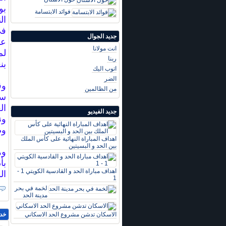
بو
فوائد الابتسامة
ال
في
جديد الجوال
عن
انت مولانا
لم
ربنا
بن
اتوب اليك
الضر
وق
من الظالمين
جديد الفيديو
ون
وص
اهداف المباراة النهائية على كأس الملك
بين الحد و البسيتين
وه
بأ
اهداف مباراة الحد و القادسية الكويتي 1 -
ال
1
لخمة في بحر
مدينة الحد
الاسكان تدشن مشروع الحد الاسكاني
خد