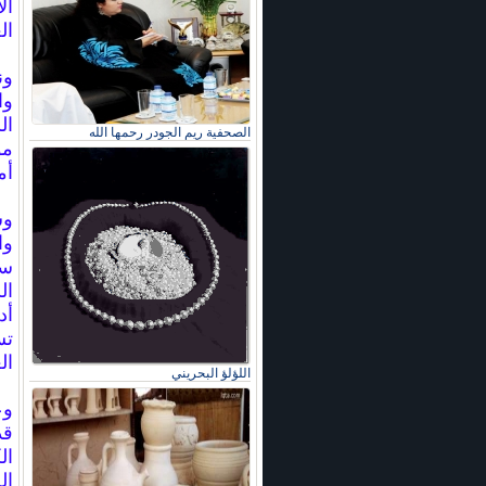
ال
ال
ون
وا
ال
الصحفية ريم الجودر رحمها الله
مؤ
أم
وش
وا
سم
ال
أد
تس
ال
اللؤلؤ البحريني
وع
قد
ال
ال