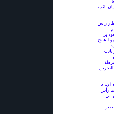
ان
ان نائب
طار رأس
م
ود بن
و الشيخ
ة
 نائب
ر
شرطة
البحرين
الإمام
قط رأس
 إلى
لصبر