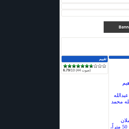
تقييم
/10 (44 صوت)
6.79
هيم
بدالله
لله محمد
لان
نفس الاسم (مسجد السادة) ولا يبعد الواحد منهم عن الآخر سوى 50 متراً،