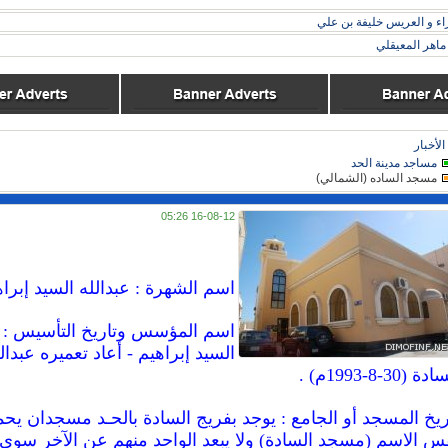
اء و العريس خليفة بن علي
اهر المعيقلي
الأخبار
مساجد مدينة الحد
مسجد الساده (الشمالي)
16-08-12 05:26
اسم الشهرة : عبدالله السيد إبرا
اسم المؤسس وتاريخ التأسيس : ع
السيد إبراهيم - أعاد تعميره عبدا
ة (30-8-1993م) .
ريخ المسجد أو الجامع : يوجد بفريج السادة بالحـد مسجدان يحم