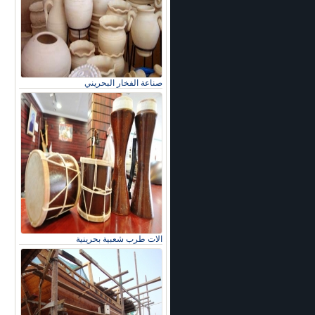
صناعة الفخار البحريني
الات طرب شعبية بحرينية