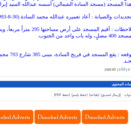
ذا المسجد (مسجد السادة الشمالي) أسسه عبدالله السيد إبرا
تجديدات والصيانة : أعاد تعميره عبدالله محمد السادة (30-8-1993م) .
ملاحظات : أقيم المسجد على أرض مساحتها 295 متراً مر
40 مصلٍ، وله باب واحد من الجنوب.
حـد.
2495
0 |
0 |
مات المحتوى
دوات :
[
إرسال لصديق
]
[
طباعة
]
[
حفظ بإسم
]
[
حفظ PDF
]