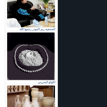
الصحفية ريم الجودر رحمها الله
اللؤلؤ البحريني