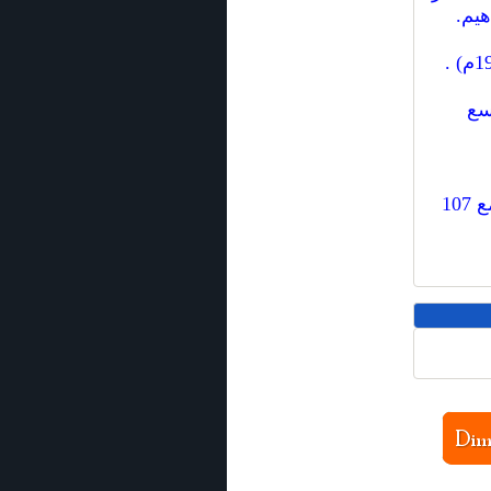
هيم.
بعاً، ويسع
موقعه : يقع المسجد في فريج السادة، مبنى 385 شارع 703 مجمع 107