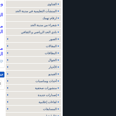
وه
الفتاوى
المنشأت التعليمية في مدينة الحد
ال
ارقام تهمك
شعراء من مدينة الحد
المسجد 0
نادي الحد الرياضي و الثقافي
الصور
المقالات
البطاقات
ال
الجوال
الأخبار
الفيديو
خد
أحداث ومناسبات
أ
منشورات صحفية
إصدارات جديدة
لقاءات إعلامية
المسابقات