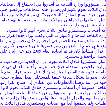
ان مسؤولوا وزارة الثقافة قد أشاروا في الاجتماع إلى مخالفات 
ادق الثلاث نجوم لكنهم لم يحددوا هذه المخالفات ورفضوا حت
يس الغرفة بمنح الفنادق “المحظورة” أي مهلة لإعادة ترتيب أور
ديل أوضاعها بما يتماشى مع الالتزامات المستحقة عليهم تجاه ا
حاب فنادق وبنوك وخلافه.
كد أصحاب ومستثمرو فنادق الثلاث نجوم أنهم كانوا يتمنون أن 
ارة الثقافة المآخذ والاعتبارات التي وقفت وراء هذه القرارات، 
هدف منها هو منع بيع الخمور في البحرين فكان يجب أن يتم تط
منع على جميع الفنادق من دون قصرها على فئة دون الأخرى،
أن قراراً مشابهاً كان قد تم اتخاذه العام 2009 وتم عل
نجمة الواحدة والنجمتين.
شار مستثمروا فنادق الثلاث نجوم إلى أن العديد من فنادقهم قد
وزارة تراخيص باستقدام فرق فنية عربية وأجنبية للعمل في فنا
ناسبة قدوم عيد الفطر المبارك، وذلك قبل صدور قرار المنع بأي
ائل، وهو ما يشكل صدمة عنيفة للمشتغلين بهذا القطاع، حيث 
وة في آلية توصيل المعلومات عن الفنادق إلى صناع القرار بوز
ثقافة، خصوصا أن أصحاب ومستثمري فنادق الثلاث نجوم كانوا ق
د أكثر من اجتماع مع المسؤولين عن قطاع السياحة بالوزارة 
هم مطالبهم والعمل على تنفيذها، ولكن مسؤولوا الوزارة تجاهل
طلبات ولم يجتمعوا أبداً مع أصحاب ومستثمري فنادق الثلاث ن