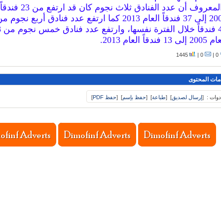
والمعروف أن عدد الفنادق ثلاث نجوم كان
إلى 13 فندقاً العام 2013.
1445
0 |
0 |
مات المحتوى
دوات :
[
إرسال لصديق
]
[
طباعة
]
[
حفظ بإسم
]
[
حفظ PDF
]