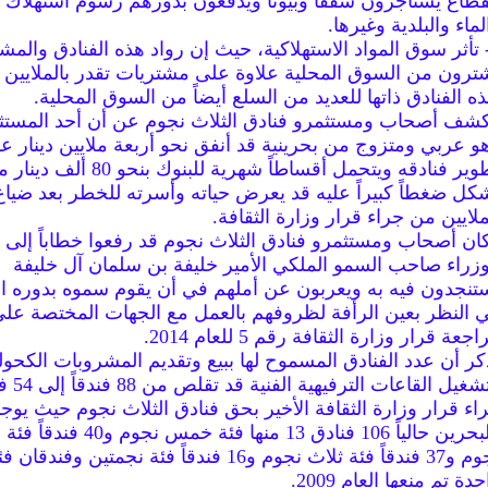
قطاع يستأجرون شققا وبيوتاً ويدفعون بدورهم رسوم استهلاك ا
لماء والبلدية وغيرها.
- تأثر سوق المواد الاستهلاكية، حيث إن رواد هذه الفنادق والمشت
ترون من السوق المحلية علاوة على مشتريات تقدر بالملايين س
ذه الفنادق ذاتها للعديد من السلع أيضاً من السوق المحلية.
شف أصحاب ومستثمرو فنادق الثلاث نجوم عن أن أحد المستث
و عربي ومتزوج من بحرينية قد أنفق نحو أربعة ملايين دينار ع
تطوير فنادقه ويتحمل أقساطاً شهرية للبنوك بنحو 80 ألف
كل ضغطاً كبيراً عليه قد يعرض حياته وأسرته للخطر بعد ضياع
ملايين من جراء قرار وزارة الثقافة.
ان أصحاب ومستثمرو فنادق الثلاث نجوم قد رفعوا خطاباً إلى
وزراء صاحب السمو الملكي الأمير خليفة بن سلمان آل خليفة
تنجدون فيه به ويعربون عن أملهم في أن يقوم سموه بدوره ال
 النظر بعين الرأفة لظروفهم بالعمل مع الجهات المختصة عل
جعة قرار وزارة الثقافة رقم 5 للعام 2014.
كر أن عدد الفنادق المسموح لها ببيع وتقديم المشروبات الكحول
وتشغيل القاع
اء قرار وزارة الثقافة الأخير بحق فنادق الثلاث نجوم حيث يوج
بالبحرين حالياً 106 فنادق 13 منها فئة خمس نجوم و0
نجوم و37 فندقاً فئة ثلاث نجوم و16 فندقاً فئة نجمتين وف
حدة تم منعها العام 2009.