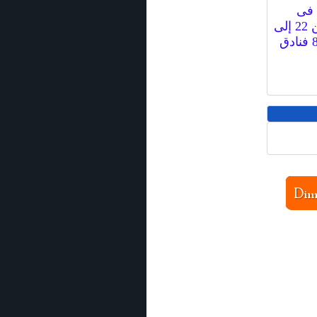
 قد ارتفع من 23 فندقاً فى
2006 إلى 37 فندقاً العام 2013 كما ارتفع عدد فنادق أربع نجوم من 22 إلى
40 فندقاً خلال الفترة نفسها، وارتفع عدد فنادق خمس نجوم من 8 فنادق