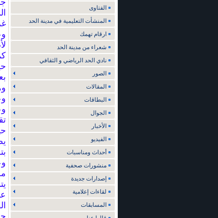
جا
الفتاوى
ال
المنشأت التعليمية في مدينة الحد
غر
وع
ارقام تهمك
لأ
شعراء من مدينة الحد
كم
نادي الحد الرياضي و الثقافي
حي
الصور
بع
وه
المقالات
وع
البطاقات
وع
الجوال
تق
الأخبار
حي
الفيديو
يط
بت
أحداث ومناسبات
وع
منشورات صحفية
من
إصدارات جديدة
يت
لقاءات إعلامية
عم
ال
المسابقات
جه