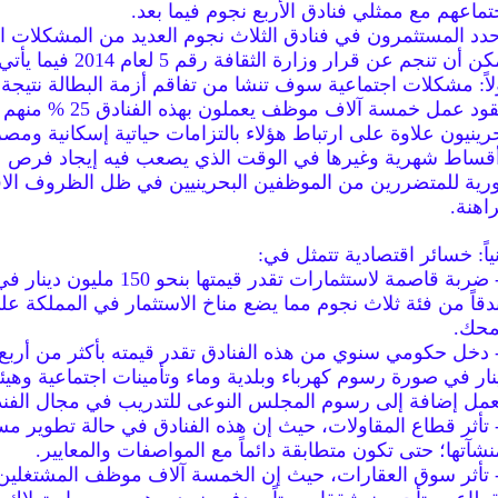
تماعهم مع ممثلي فنادق الأربع نجوم فيما بعد.
دد المستثمرون في فنادق الثلاث نجوم العديد من المشكلات ا
ن أن تنجم عن قرار وزارة الثقافة رقم 5 لعام 2014 فيما يأتي:
لاً: مشكلات اجتماعية سوف تنشا من تفاقم أزمة البطالة نتيجة ل
عقود عمل خمسة آلاف موظف يعملون بهذه الفنادق 25 % منهم
رينيون علاوة على ارتباط هؤلاء بالتزامات حياتية إسكانية ومص
قساط شهرية وغيرها في الوقت الذي يصعب فيه إيجاد فرص 
رية للمتضررين من الموظفين البحرينيين في ظل الظروف الاق
راهنة.
نياً: خسائر اقتصادية تتمثل في:
دقاً من فئة ثلاث نجوم مما يضع مناخ الاستثمار في المملكة عل
محك.
- دخل حكومي سنوي من هذه الفنادق تقدر قيمته بأكثر من أربع 
نار في صورة رسوم كهرباء وبلدية وماء وتأمينات اجتماعية وهي
عمل إضافة إلى رسوم المجلس النوعى للتدريب في مجال الفند
- تأثر قطاع المقاولات، حيث إن هذه الفنادق في حالة تطوير م
نشآتها؛ حتى تكون متطابقة دائماً مع المواصفات والمعايير.
- تأثر سوق العقارات، حيث إن الخمسة آلاف موظف المشتغلين 