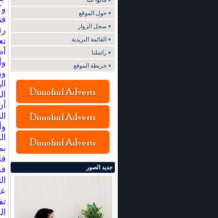
قالوا عنا
وك
حول الموقع
فن
سجل الزوار
رئ
القائمة البريدية
تع
أص
راسلنا
وأ
خريطة الموقع
وز
ال
ال
ال
وأ
ال
بم
قل
جديد الصور
فج
ال
عق
تف
ال