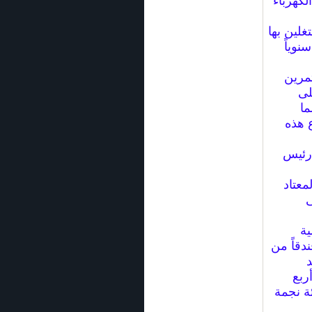
لكهرباء
غلين بها
نوياً
مرين
لى
 دينار مما
 هذه
 رئيس
معتاد
ى
ية
ات الترفيهية الفنية قد تقلص من 88 فندقاً إلى 54 فندقاً من
د
4 فندقاً فئة أربع
ندقان فئة نجمة