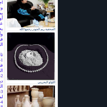
اج
وح
يمك
أو
بح
الصحفية ريم الجودر رحمها الله
وأ
فو
ال
ثا
فن
ال
2
دي
اللؤلؤ البحريني
ال
3
لم
4