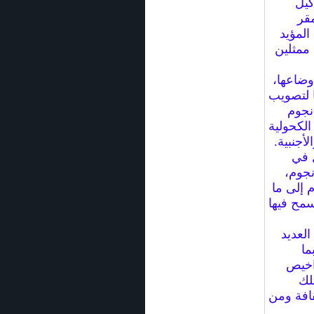
كيل
مقر
المؤيد
ممثلين
وضاعها،
ا لتصويب
نجوم
لكحولية
أجنبية.
ل في
نجوم،
 إلى ما
سمح فيها
لعديد
ما
راخيص
لك
قافة ومن