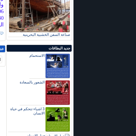
العام 2005 
صناعة السفن الخشبية البحرينية
جديد البطاقات
خد
الاستحمام
أ
الشعور بالسعادة
3 اشياء تتحكم في حياة
الانسان
حول الاسنان