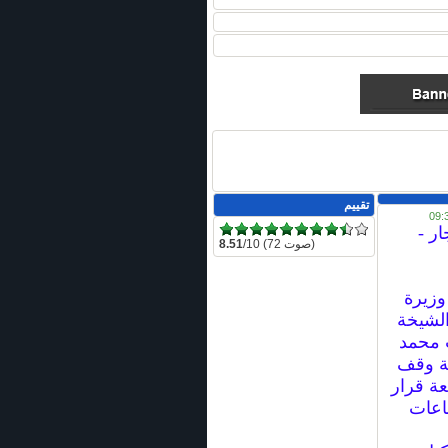
تقييم
ار -
/10 (72 صوت)
8.51
زيرة
الشيخة
 محمد
ة وقف
عة قرار
قاعات