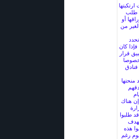
ارتكبتها
ى طلب
اقها أو
لغير من
تحدد
فإذا كان
بيق قرار
 خصوصا
ى إثره غلق فنادق
 منحتها
دقهم
ام
إن هناك
ارة
د طلبوا
بهدف
وا هذه
جوم رغم