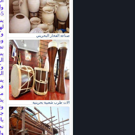
ال
وا
5
يش
له
وك
صناعة الفخار البحريني
وه
يش
ال
وك
ال
يس
في
مرا
يذ
الات طرب شعبية بحرينية
جر
وا