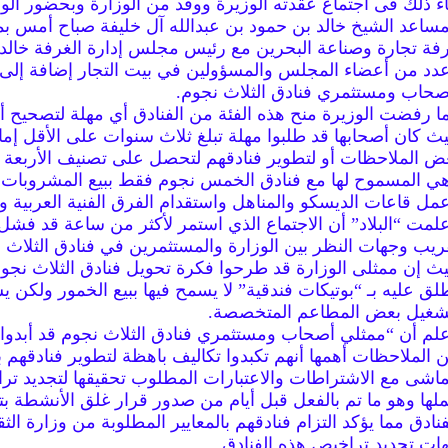
ء ذلك فى اجتماع عقدته الوزيرة ووفد من الوزارة وبحضور الو
مساعد الشيخ خالد بن حمود بن عبدالله آل خليفة صباح أمس ب
فة تجارة وصناعة البحرين مع رئيس مجلس إدارة الغرفة خالد 
دد من أعضاء المجلس والمسؤولين في بيت التجار إضافة إلى 
صحاب ومستثمري فنادق الثلاث نجوم.
ا رفضت الوزيرة منح هذه الفئة من الفنادق أي مهلة لتصحيح أ
ث كان أصحابها قد طلبوا مهلة تبلغ ثلاث سنوات على الأقل إم
ض الملاحظات أو لتطوير فنادقهم لتحصل على تصنيف الأربعة 
ي المسموح لها مع فنادق الخمس نجوم فقط ببيع المشروبات ا
مل قاعات الديسكو والمناهل واستقدام الفرق الفنية العربية وال
لمت “البلاد” أن الاجتماع الذي استمر لأكثر من ساعة قد فش
ريب وجهات النظر بين الوزارة والمستثمرين في فنادق الثلاث 
ث إن ممثلى الوزارة قد طرحوا فكرة تحويل فنادق الثلاث نجوم
لق عليه بـ “بوتيكات فندقية” لا يسمح فيها ببيع الخمور ولكن ي
شغيل بعض المطاعم المتخصصة.
لم أن “ممثلي أصحاب ومستثمري فنادق الثلاث نجوم قد أبدوا ا
 الملاحظات أهمها أنهم تكبدوا تكاليف باهظة لتطوير فنادقهم ب
ماشى مع الاشتراطات والاعتبارات المطلوب تحقيقها لتجديد ت
لها وهو ما تم بالفعل قبل أيام من صدور قرار غلق الأنشطة بت
فنادق مما يؤكد التزام فنادقهم بالمعايير المطلوبة من وزارة الث
ات تجديد تراخيص هذه الفنادق.