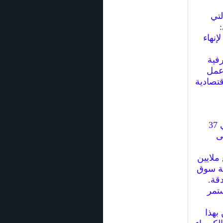
لتي
إنهاء
رفية
عمل
تصادية
1- ضربة قاصمة لاستثمارات تقدر قيمتها بنحو 150 مليون دينار في 37
ى
ملايين
ئة سوق
قة.
ستمر
بهذا