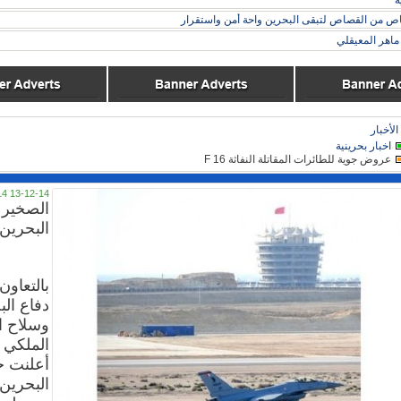
ة
ناص من القصاص لتبقى البحرين واحة أمن واستقرار
اهر المعيقلي
الأخبار
اخبار بحرينية
عروض جوية للطائرات المقاتلة النفاثة F 16
13-12-14 05:14
الصخير -
البحرين 
بالتعاون
دفاع ال
وسلاح ا
الملكي 
أعلنت ح
البحرين 