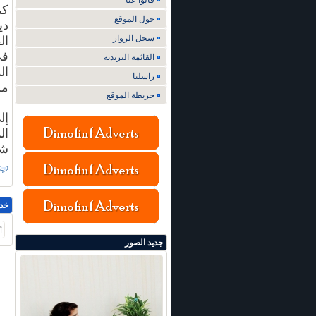
قالوا عنا
حول الموقع
سجل الزوار
ال
في
القائمة البريدية
ال
راسلنا
مج
خريطة الموقع
إل
ال
شع
خد
أ
جديد الصور