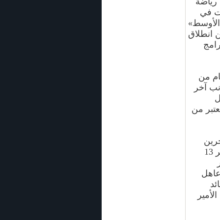
رياضة
ت في
الأوسط»
ن انطلاق
 لبرامج
وي لطائرات F 16 المقاتلة النفاثة خلال 3 أيام من
نب آخر
لأول
عتبر من
حرين
الدولية والذي يستمر لخمس أيام متواصلة من يوم السبت ديسمبر 13
ر
 عاهل
ئد
لأمير