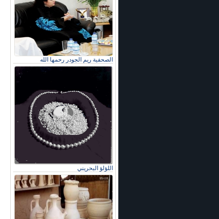
الصحفية ريم الجودر رحمها الله
اللؤلؤ البحريني