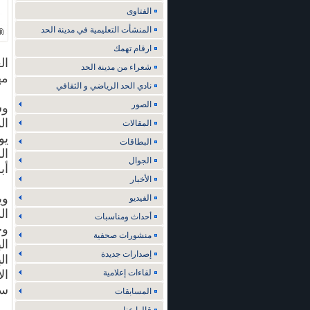
الفتاوى
المنشأت التعليمية في مدينة الحد
ارقام تهمك
شعراء من مدينة الحد
مه
نادي الحد الرياضي و الثقافي
الصور
ال
المقالات
البطاقات
ال
الجوال
أب
الأخبار
وي
الفيديو
أحداث ومناسبات
منشورات صحفية
ال
إصدارات جديدة
ال
لقاءات إعلامية
ال
سل
المسابقات