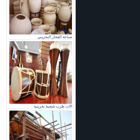
صناعة الفخار البحريني
الات طرب شعبية بحرينية