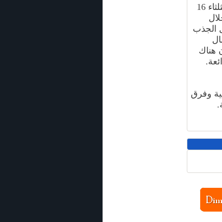
كما سيستمتع الجماهير بأكبر العروض للألعاب النارية وذلك يوم الثلثاء 16
خلال
ل الجذب
ال
 هناك
ئعة.
نية وفرق
.