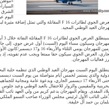
«موطن 
السيارا
الشرق 
اليوم ع
العرض الجوي لطائرات F 16 المقاتلة والتي تمثل إضافة مثيرة
رجان العيد الوطني المجيد.
وسينطلق العرض الج
مهرجان وسيكون مساء اليوم (السبت) أول عرض جوي، إلى جا
يومين للمهرجان يومي الثلثاء والأربعاء 16 و17 ديسمبر/كانون ا
جاري، العرض الجوي سيكون حقا ممتعا ويجب عدم تفويته، إذ ي
رز فعاليات المهرجان.
نطلق اليوم السبت مهرجان العيد الوطني الذي تنظمه حلبة الب
وحتى الأربعاء 17 ديسمبر الجاري، وبدعوة عامة ومجانية للجماهي
بحرينية والمقيمين والزوار للاحتفال بالعيد الوطني وعيد جلوس
بلاد المفدى. ويقام المهرجان بدعم كريم من ولي العهد نائب القا
أعلى النائب الأول لرئيس مجلس الوزراء صاحب السمو الملكي ا
مان بن حمد آل خليفة.