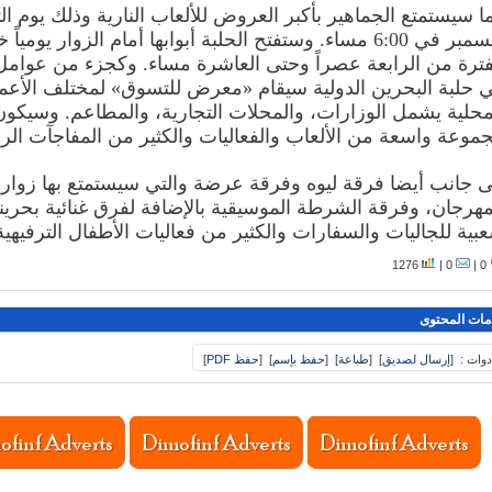
ديسمبر في 6:00 مساء. وستفتح الحلبة أبوابها أمام الزوار يومياً 
فترة من الرابعة عصراً وحتى العاشرة مساء. وكجزء من عوام
 حلبة البحرين الدولية سيقام «معرض للتسوق» لمختلف الأعم
محلية يشمل الوزارات، والمحلات التجارية، والمطاعم. وسيكون
موعة واسعة من الألعاب والفعاليات والكثير من المفاجآت الرا
ى جانب أيضا فرقة ليوه وفرقة عرضة والتي سيستمتع بها زوار
مهرجان، وفرقة الشرطة الموسيقية بالإضافة لفرق غنائية بحري
بية للجاليات والسفارات والكثير من فعاليات الأطفال الترفيهية
1276
0 |
0 |
مات المحتوى
دوات :
[
إرسال لصديق
]
[
طباعة
]
[
حفظ بإسم
]
[
حفظ PDF
]