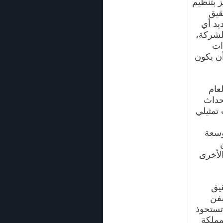
 بتنظيم
قيق
يد أي
للشركة،
ات
ن يكون
عام
تحداث
 تمثيلي
وسعة
الأخرى
قيق
ق السفن
لشركة تستحوذ
لمملكة