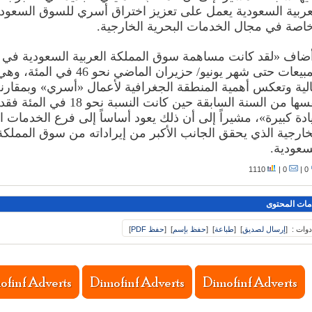
عربية السعودية يعمل على تعزيز اختراق أسري للسوق السعودي
اصة في مجال الخدمات البحرية الخارجية.
ضاف «لقد كانت مساهمة سوق المملكة العربية السعودية في 
المبيعات حتى شهر يونيو/ حزيران الماضي نحو 46 
لية وتعكس أهمية المنطقة الجغرافية لأعمال «أسري» وبمقارنة 
نفسها من السنة السابقة حين كانت النسبة نحو 
ادة كبيرة»، مشيراً إلى أن ذلك يعود أساساً إلى فرع الخدمات ا
خارجية الذي يحقق الجانب الأكبر من إيراداته من سوق المملكة 
سعودية.
1110
0 |
0 |
مات المحتوى
دوات :
[
إرسال لصديق
]
[
طباعة
]
[
حفظ بإسم
]
[
حفظ PDF
]