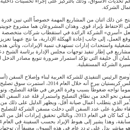
م تحديات الأسواق، وذلك بالتركيز على إجراء تحسينات داخلية
مال الشركة.
تج عن ذلك اثنان من المشاريع المهمة خصوصاً التي تبين قدرة
ى الاحتفاظ بإيراد قوي. وهذان المشروعان هما مشروع جوبيتر
ل «أسري» الشركة الرائدة في استقطاب شركات متخصصة 
قع العمل، إلى جانب إعادة الهيكلة الإدارية، ما نتج عنهما تعزيز 
تشغيلية واستحداث إدارات تستهدف تنمية الإيرادات، وتأتي هذه
مشاريع في إطار تنفيذ توجهات مجلس الإدارة برئاسة الشيخ دع
مان آل خليفة التي تؤكد استمرار ضرورة تنويع مصادر الدخل 
يرة الشركة المستقبلية.
وضح الرئيس التنفيذي للشركة العربية لبناء وإصلاح السفن (أس
نيلس كريستيان بيرج أنه خلال العام 2014، استمرت 
وماً تواجه ضغوطاً بسبب وفرة العرض في طاقة التصليح، وتو
سفن نحو الحد من نطاق التصليح واستمرار قلة عدد السفن الق
أمر الذي يتطلب أعمال صيانة أقل، ويظهر الدليل على ذلك من 
قاء نظرة على عدد السفن التي دخلت مسفن الشركة للتصليح 
ظل كما كان في العام 2013، وبالتالي تحقيق إيرادات أقل من 
و مؤشر يدل على تردد عام في هذه السوق، مضيفاً أن توجه