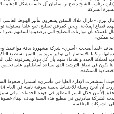
إدارة برئاسة الشيخ دعيج بن سلمان آل خليفة تشكل الدعامة ا
سيرة الشركة.
ال بيرج: «مازال ملاك السفن يشعرون بتأثير الهبوط العالمي ا
ده قطاع الملاحة، ونحن كمرفق تصليح، تقع علينا مسئولية توف
بال للعملاء بأن موازنات التصليح التي يرصدونها لسفنهم تصرف
ه ممكن».
ضاف «لقد أصبحت «أسري» شركة مشهورة بدقة مواعيدها وج
ماتها، ولكننا بالاستثمار في توفير مزيد من التميز نستطيع التأك
يد لعملائنا الجدد والقدماء منهم بأن كل دولار يصرفونه على الص
ينا يكون في نطاق الترشيد الذي يساعد أساطيلهم على تحقيق ا
اقتصادية الممكنة».
يث استشعرت الإدارة العليا في «أسري» استمرار ضغوط الس
حقق إلاّ من خلال التميز المطلق في جودة الخدمات. وفي سبيل
ذت الشركة مبادرتين في مطلع هذه السنة بهدف البقاء خطوة 
ى الشركات المنافسة.