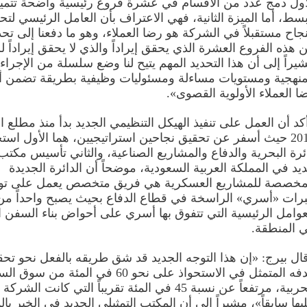
أول دمج عدد من الأقسام في عشرة فروع رئيسية واضحة تتميز
سط، أما الميزة الثانية، فهي الاعتراف بأن العامل الرئيسي لتح
نجاح مستقبلاً في الشركة هو رضا العملاء، وهو ما دفعنا إلى تحد
 هذه الفروع العشرة الذي يحقق إيراداً والذي لا يحقق إيراداً 
يراً إلى أن هذا التحديد المهم يتيح لنا وضع سلسلة من الإجراء
منهجية ومستويات مساءلة ومسئوليات وظيفية بطريقة تضمن أ
ا العملاء الأولوية القصوى».
كد أن العمل على تنفيذ الهيكل التنظيمي الجديد بدأ منذ مطلع ال
2014 حيث أسفر عن تحقيق نجاحين استراتيجيين، هما الأول اس
ئرة البحرية والدفاع والمشاريع الصناعية، والثاني تأسيس مكتب
يد في المملكة العربية السعودية، موضحاً أن الدائرة الجديدة
مخصصة للمشاريع العسكرية هي فريق متخصص يعمل على ت
رات «أسري» الراسخة في قطاع الدفاع بحيث يصبح واحداً من
عوامل الرئيسية التي تتفوق بها أسري على أحواض بناء السفن 
 المنطقة.
ال بيرج: «إن هذا التوجه الجديد قد شق طريقه بالفعل نحو تح
هدفه المتمثل في الاستحواذ على نحو 60 في المئة من سو
الحربية، مرتفعاً عن نسبة 45 في المئة تقريباً التي كانت ا
يها سابقاً»، مشيراً إلى أن المكتب التمثيلي الجديد في الخبر با