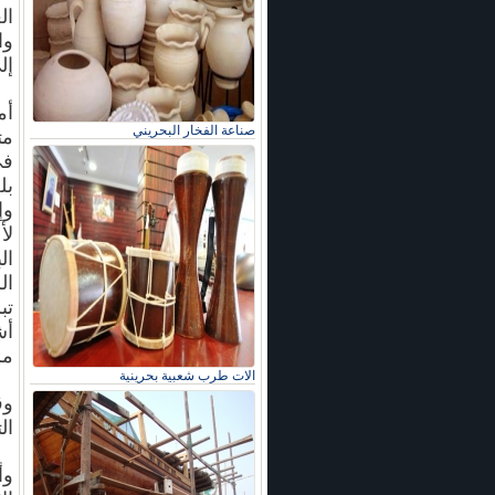
ال
وا
إل
صناعة الفخار البحريني
مت
في
وإ
لأ
ال
ال
تب
أش
مز
الات طرب شعبية بحرينية
وق
ال
وأ