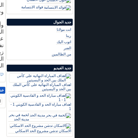
ال
فوائد الابتسامة
وخ
جديد الجوال
وأ
انت مولانا
ربنا
عا
اتوب اليك
الضر
زي
من الظالمين
ال
ال
جديد الفيديو
اهداف المباراة النهائية على كأس الملك
بين الحد و البسيتين
خد
أ
اهداف مباراة الحد و القادسية الكويتي 1 -
1
لخمة في بحر
مدينة الحد
الاسكان تدشن مشروع الحد الاسكاني