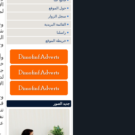
قالوا عنا
ال
حول الموقع
لم
سجل الزوار
وق
القائمة البريدية
شه
راسلنا
ال
خريطة الموقع
وج
وأ
خد
جد
لد
ال
وح
جديد الصور
تت
نف
عل