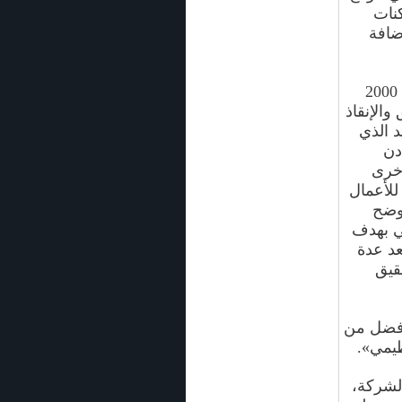
كنات
ضافة
أما «سولاس»، فقد وقعت اتفاقية لبناء مركز على أرض مساحتها 2000
والإنقاذ
 الذي
ادن
أخرى
للأعمال
أوضح
ي بهدف
عد عدة
قيق
 أفضل من
ظيمي».
الشركة،