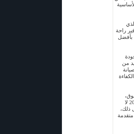
لأساسية
لذي
ير راحة
 بأفضل
ودة
يد من
يانة
لكفاءة
وق،
قررت أن أنجح وسيلة للاحتفاظ بحصة سوقية نامية في العام 2014 لا
 ذلك،
متقدمة