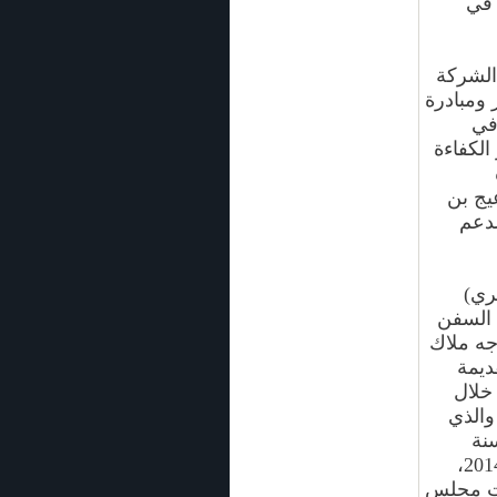
 في
 الشركة
 ومبادرة
في
الكفاءة
يج بن
لدعم
ري)
سوق تصليح السفن
جه ملاك
ديمة
خلال
والذي
السنة
السابقة، وهذا يشير إلى هبوط الإيراد بحسب السفينة في العام 2014،
ات مجلس