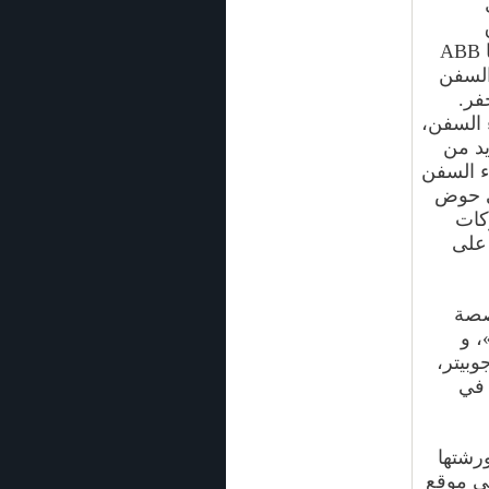
الأوسط. وخلال العام 2014، قامت عدة شركات عالمية - من بينها ABB
ء السفن
فر.
 السفن،
د من
اء السفن
ي حوض
ود شركات
ملايين دولار على
33 شركة متخصصة
ماء رائدة مثل «Alfa Lavel» و «Gates» و «Blohm+Voss»، و
ع جوبيتر،
ً في
«ABB» للصناعات ورشتها
في موقع