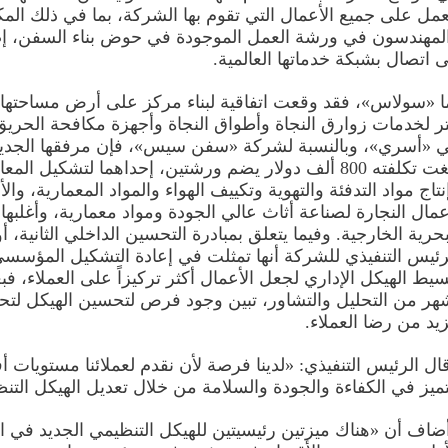
عمل على جميع الأعمال التي تقوم بها الشركة، بما في ذلك الم
لمهندسون في ورشة العمل الموجودة في حوض بناء السفن، إ
ى اتصال بشبكة خدماتها العالمية.
ر لخدمات زوارق النجاة وأطواق النجاة وأجهزة مكافحة الحريق 
 «أسري»، وبالنسبة لشركة «سفن سيس»، فإن مرفقها الجديد
بلغت تكلفته 800 ألف دولار يضم ورشتين، إحداهما لتشكيل المع
نتاج مواد التدفئة والتهوية وتكييف الهواء والمواد المعمارية، وال
عمال النجارة لصناعة أثاث عالي الجودة ومواد معمارية، وأغلبها 
بحرية الخارجية. وفيما يتعلق بمبادرة التحسين الداخلي الثانية، 
رئيس التنفيذي للشركة أنها تمثلت في إعادة التشكيل المؤسس
سيط الهيكل الإداري لجعل الأعمال أكثر تركيزاً على العملاء، فب
هر من التحليل والتشاور، تبين وجود فرص لتحسين الهيكل لتح
يد من رضا العملاء.
ال الرئيس التنفيذي: «لدينا فرصة لأن نقدم لعملائنا مستويات
تميز في الكفاءة والجودة والسلامة من خلال تعديل الهيكل التن
ضاف أن «هناك ميزتين رئيسيتين للهيكل التنظيمي الجديد في 