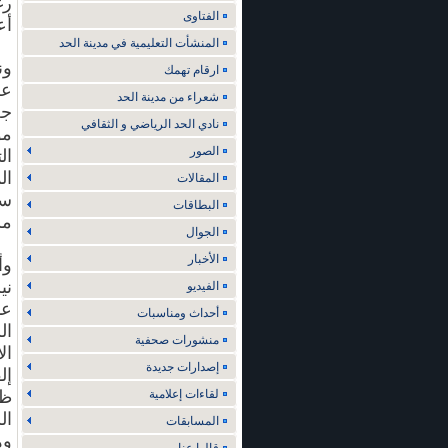
رغ
الفتاوى
أع
المنشأت التعليمية في مدينة الحد
ون
ارقام تهمك
عل
شعراء من مدينة الحد
جع
نادي الحد الرياضي و الثقافي
مو
الصور
ال
ال
المقالات
سل
البطاقات
مس
الجوال
الأخبار
وأ
الفيديو
عم
أحداث ومناسبات
ال
منشورات صحفية
ال
إصدارات جديدة
إل
لقاءات إعلامية
المسابقات
وه