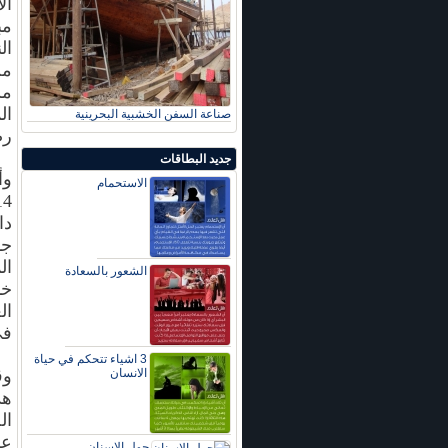
ال
مب
ال
من
مش
ال
صناعة السفن الخشبية البحرينية
رض
جديد البطاقات
وأ
الاستحمام
دا
جد
ال
الشعور بالسعادة
خب
ال
في
3 اشياء تتحكم في حياة
الانسان
وق
عل
حول الاسنان