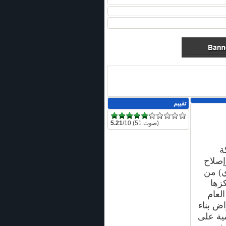
تقييم
/10 (51 صوت)
5.21
ة
وإصلاح
) من
كزها
العام
حواض بناء
مية على