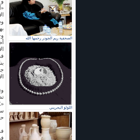
وك
«أ
به
وح
الصحفية ريم الجودر رحمها الله
أص
ال
في
ال
اللؤلؤ البحريني
حو
في