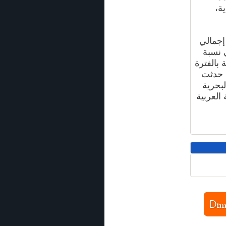
ة،
إجمالي
في المئة، وهي نسبة
بالفترة
18 في المئة فقد حدثت
لبحرية
العربية