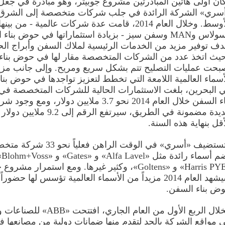
ان أولى هاتين المبادرتين مشروع جوبيتر، وهو مبادرة في جعل
سري» الشركة الرائدة في جلب شركات متخصصة إلى الشرق
وسولاس وMAN وسفن سيز - بزيادة استثماراتها في حوض بنا
دف توفير مزيد من الخدمات الرئيسية لملاك السفن وأبراج الح
يث اتخذ عدد من الشركات المتخصصة مقار لها في حوض بناء
بحت عمليات التصليح تتم بشكل سريع ومريح. وإلى جانب مزي
أسماء العالمية اللامعة التي تخطط لتعزيز تواجدها في حوض بن
 البحرين، بلغت الاستثمارات الحالية للشركات المتخصصة ف
بناء السفن خلال العام 2014 نحو 3.7 ملايين دولار، ومع وج
جديدة مضمونة في الطريق، سيرتفع الرقم إلى 9.2 
أقل بنهاية هذه السنة.
وتستضيف «أسري» في الوقت الراهن فعلياً نحو 
تضم أس
«Harris PYE» و «Goltens»، وكثير غيرها. ومع استمرار مشرو
سيشهد العام 2014 مزيداً من الأسماء العالمية تؤسس لها حضورا
ض بناء السفن.
فخلال الربع الأول من العام الجاري، افتتحت 
 مواقع الشركة بالحد لتقدم منها ضمانات دولية من مصانعها 