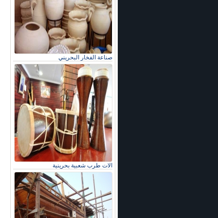
صناعة الفخار البحريني
الات طرب شعبية بحرينية