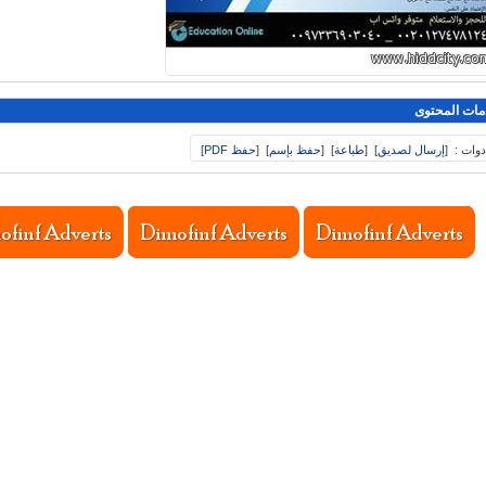
مات المحتوى
دوات :
[
إرسال لصديق
]
[
طباعة
]
[
حفظ بإسم
]
[
حفظ PDF
]