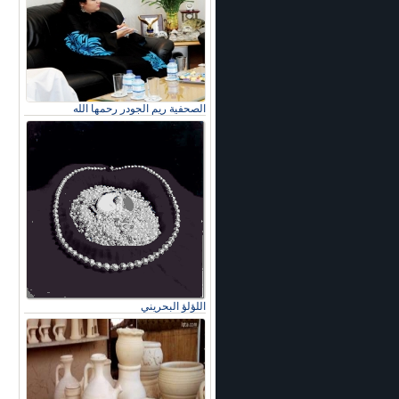
الصحفية ريم الجودر رحمها الله
اللؤلؤ البحريني