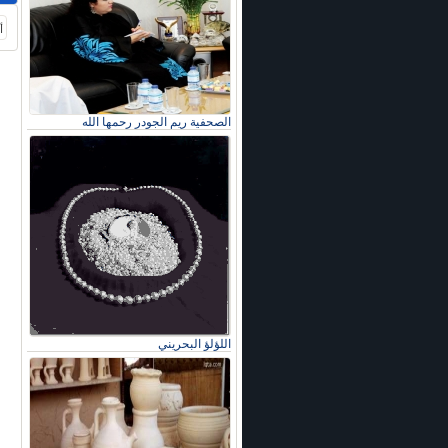
أ
الصحفية ريم الجودر رحمها الله
اللؤلؤ البحريني