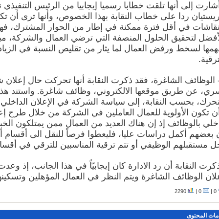
شارت إلى أنها تلقت خطابا رسميا إيجابيا من الرئيس التنفيذي 
يستيان ردا على خطاب النقابة بهذا الخصوص، وأنها ترى أن ت
نقاشات في أقل فترة ممكنة في إطار من الحوار المشترك، فهو
أفضل لتحقيق الحلول المنصفة التي ترضي العمال والشركة، مب
همها لسخط ورفض العمال لما يثار من تقليص النسبة في الزياد
ترقية.
- الوظائف الشاغرة، فقد ذكرت النقابة أنها تحركت حال إعلان 
ري، عن طريق موقعها الالكتروني، وظائف شاغرة. واستند هذا
تحرك، بحسب النقابة، إلى سياسة الشركة في الإعلان الداخلي أو
ن تكون الأولوية للعمال العاملين في الشركة من خلال طرح إع
خلي بالوظائف إذ إن هناك العديد من العمال ممن يمتلكون الخ
 بعضهم أكمل دراسات عليا، فليعطوا فرصاً للنقل الى أقسام 
ل مستقبلهم الوظيفي أو تتم ترقية المناسبين للترقي في أقسا
كرت النقابة أن رد الادارة كان إيجابيّاً في هذا الجانب، إذ وعدت
لان الوظائف الشاغرة ويتم النظر في العمال المؤهلين وتسكينهم
2290
0 |
0 |
مات المحتوى