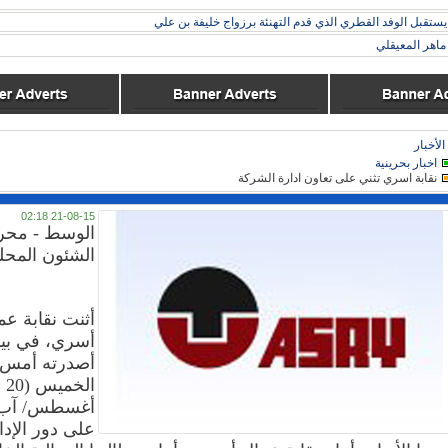
ستقبل الوفد القطري الذي قدم التهنئة برزواج خليفة بن علي
اهر المعيقلي
الأخبار
اخبار بحرينية
نقابة اسري تثني على تعاون ادارة الشركة
21-08-15 02:18
الوسط - محر
الشئون المحل
أثنت نقابة عم
أسري، في بيا
أصدرته أمس
الخميس (20
على دور الإدا