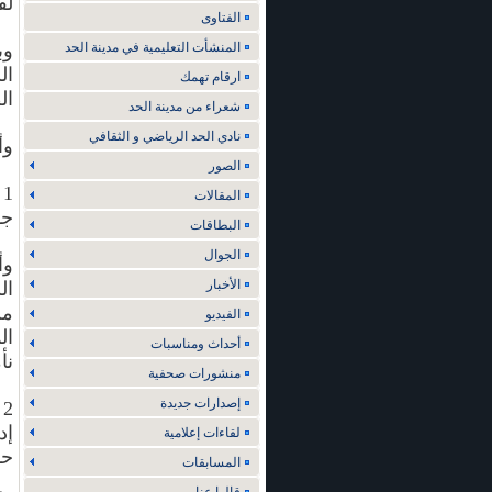
لف
الفتاوى
المنشأت التعليمية في مدينة الحد
وب
ال
ارقام تهمك
ال
شعراء من مدينة الحد
نادي الحد الرياضي و الثقافي
وأ
الصور
1
المقالات
جه
البطاقات
الجوال
وأ
الأخبار
ال
من
الفيديو
ال
أحداث ومناسبات
نأ
منشورات صحفية
إصدارات جديدة
2
إد
لقاءات إعلامية
حا
المسابقات