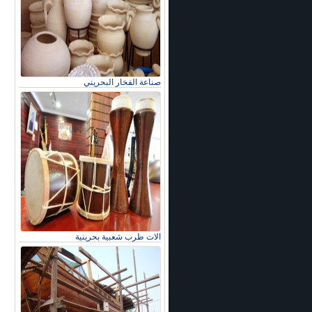
صناعة الفخار البحريني
الات طرب شعبية بحرينية