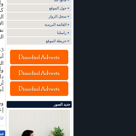
قالوا عنا
وأ
حول الموقع
كر
ال
سجل الزوار
ال
القائمة البريدية
تف
راسلنا
ال
خريطة الموقع
3
أس
ال
وأ
دا
أن
أج
وذ
جديد الصور
إع
خد