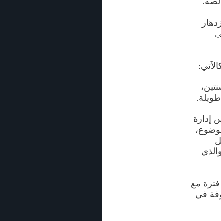
الصة.
زدهار
ي
الآتي:
نتين،
طويلة.
س إدارة
موضوع،
ل
والذي
 فترة مع
وفة في