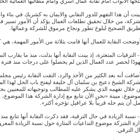
تحها الأبواب أمام نقابة عمال أسري وأمام مطالبها العمالية الخ
ينت أن هذا التفهم للدور النقابي والايمان به كشريك في بناء وا
شركة، من خلال تحقيق تطلعات العمال يؤكد أن الأمور تسير ف
طريق الصحيح لبلوغ تطور ونجاح مرموق للشركة وعمالها.
وضحت النقابة للعمال أنها قامت بثلاثة من الأمور المهمة، هي ك
 - الترقيات المتعثرة، إذ بينت النقابة أنها بذلت، منذ ما يقارب الس
ودًا لحصر عدد العمال الذين لم يحصلوا على درجات منذ فترة 
ضافت أنه بعد الكثير من الأخذ والرد، التقت النقابة رئيس مجل
شركة الشيخ دعيج بن سلمان آل خليفة ليفتح باب الحل لهذا ال
 خلال تفهمه الذي يشكر عليه للمطالب وتوجيهاته للمعنيين بح
موضوع، مبينة «نحن الآن نتابع مع إدارة الشركة هذا الموضوع، 
مل أن يتم حله قريباً بلا عراقيل تؤخره أكثر».
 - نسبة الزيادة في حال الترقية، فقد ذكرت النقابة أنها تتابع منذ
ارة الشركة موضوع التداعيات المثارة حول نسبة الزيادة المعر
ل الترقي.