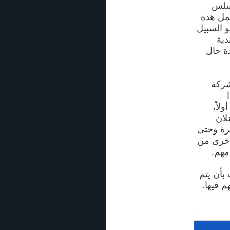
نيلس
كمل هذه
 السبيل
دية
ة حال
شركة
لاً،
لان
برة وحتى
أخرى من
مهم.
 بأن يتم
 فيها.