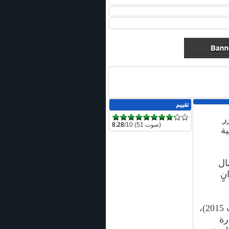
تقييم
ر
/10 (51 صوت)
8.28
ية
ال
نٍ
أغسطس/ آب 2015)،
رة