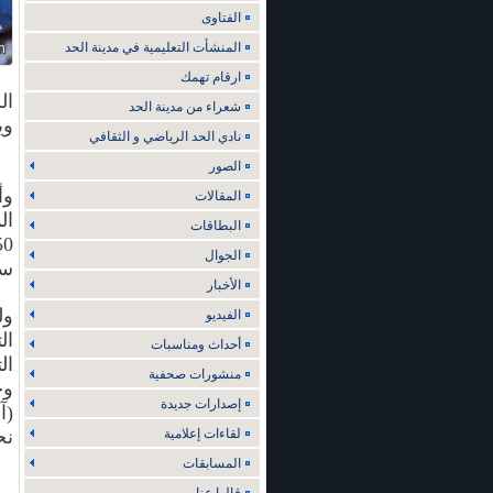
الفتاوى
المنشأت التعليمية في مدينة الحد
ارقام تهمك
شعراء من مدينة الحد
ويضم 
نادي الحد الرياضي و الثقافي
الصور
وأ
المقالات
ال
البطاقات
الجوال
سك
الأخبار
ول
الفيديو
ال
أحداث ومناسبات
ال
منشورات صحفية
وح
إصدارات جديدة
(آ
لقاءات إعلامية
نح
المسابقات