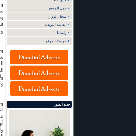
قالوا عنا
وع
حول الموقع
سجل الزوار
وش
القائمة البريدية
وف
راسلنا
خريطة الموقع
وح
ال
ال
ول
وج
وح
جديد الصور
اع
تت
أو