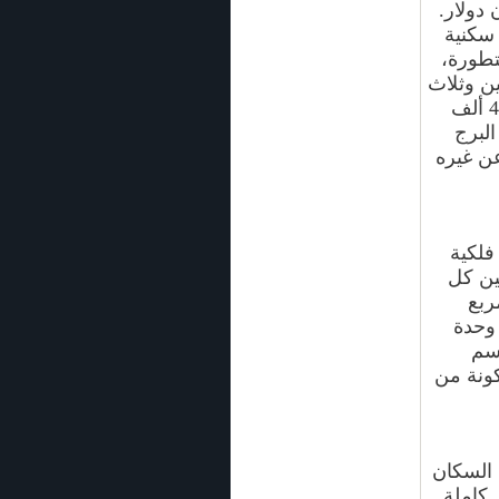
 من 26 طابقاً على 137 وحدة سكنية
تطورة،
ن وثلاث
غرف نوم، بحيث تبدأ أسعار الشقة المكونة من غرفتي نوم من 49 ألف
لبرج
ن غيره
فلكية
ين كل
ة بناء تبلغ 109 متر مربع
 وحدة
را مربعا اسم
قق المكونة من
السكان
 كاملة