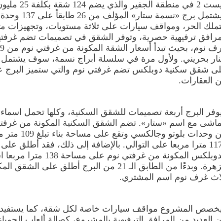
ة الجفير والذي يضم 124 شقة بكلفة 25 مليون دولار.
ويشتمل برج «نسمة ستار» المؤلف
تملك الحر، ومواقف سيارات على ثلاثة مستويات، وتجهيزات م
رافق ترفيهية حصرية، وتوفر الشقق في تصميمات تضم غرفتي
نار بحريني. ولأول مرة في سلسلة أبراج نسمة، سوف يشتمل ا
ى شقق سكنية دوبلكس تضم غرفتي نوم والتي ستميز البرج ع
 العقارات.
وفر البرج أربعة تصميمات للشقق السكنية، وكلها تحمل اسماء 
ماشى مع اسم «ستار». تضم الشقق السكنية المكونة من غرفت
من وحدات بلوتو وجالكسي وتقع على مساح
و117 مترا مربعا على التوالي. بالإضافة إلى ذلك، فقد أطلق على
الدوبلكس المكونة من غرفتي نوم على مساحة 138 مت
الزهرة. وبدءًا من الطابق الـ 21 من البرج أطلق على الش
اث غرف نوم اسم المشتري.
خصص المشروع مواقف سيارات خاصة لكل شقة، كما يستفيد 
 العديد من المرافق الترفيهية بالمشروع، كصالة ألعاب الجمباز