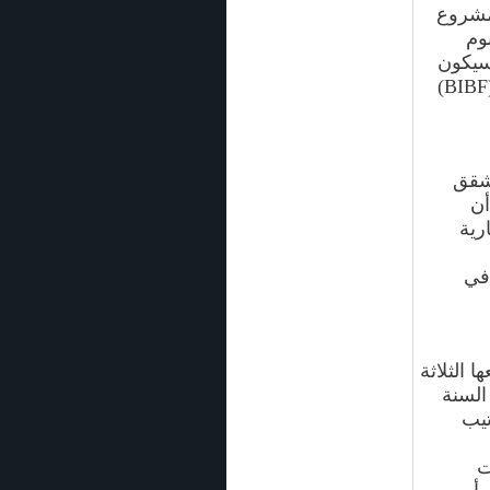
مشروع
فتين، و3 غرف نوم
سيكون
في المنطقة المحاذية لمبني معهد البحرين للدراسات المصرفية (BIBF)
شقق
أن
رية
في
 الثلاثة
السنة
تيب
يات