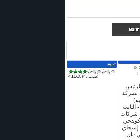
تقييم
:
/10 (45 صوت)
4.11
رئيس
ي لشركة
يه)
 التابعة
 شركات
لكوهجي
- إسحاق
 «أن