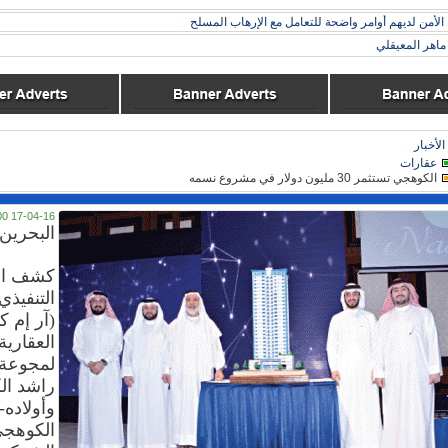
 الأمن لديهم أوامر واضحة للتعامل مع الإرهاب المسلح
اهر المعيقلي
الأخبار
عقارات
الكوهجي تستثمر 30 مليون دولار في مشروع نسمه
17-04-16 04:00
البحرين 
كشف ال
التنفيذ
(آر إم ك
العقارية-
لمجوعة
راشد ا
وأولاده
الكوهجي