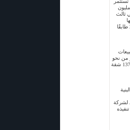
تستثمر
و 30 مليون
ي ثالث
ا
السكنية في الجفير والذي هو عبارة عن برج سكني مكون من 26 طابقًا
يعات
 من نحو
50% من وحدات المشروع قبل إطلاق عمليات البيع والبالغة نحو 137 شقة
بنية
ي لشركة
نفيذه