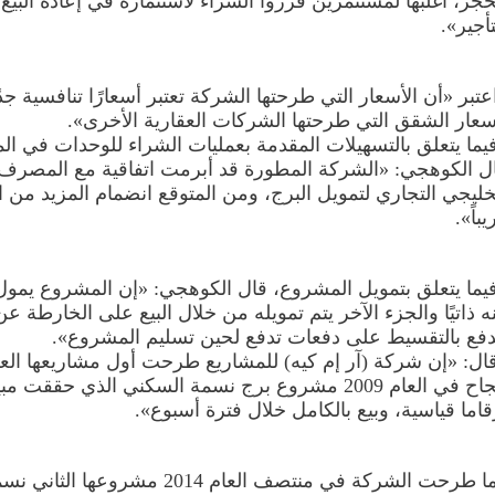
حجز، أغلبها لمستثمرين قرروا الشراء لاستثماره في إعادة البيع،
تأجير».
عتبر «أن الأسعار التي طرحتها الشركة تعتبر أسعارًا تنافسية جدً
سعار الشقق التي طرحتها الشركات العقارية الأخرى».
يما يتعلق بالتسهيلات المقدمة بعمليات الشراء للوحدات في ا
ل الكوهجي: «الشركة المطورة قد أبرمت اتفاقية مع المصرف
خليجي التجاري لتمويل البرج، ومن المتوقع انضمام المزيد من ا
يباً».
يما يتعلق بتمويل المشروع، قال الكوهجي: «إن المشروع يمول
ه ذاتيًا والجزء الآخر يتم تمويله من خلال البيع على الخارطة 
دفع بالتقسيط على دفعات تدفع لحين تسليم المشروع».
ال: «إن شركة (آر إم كيه) للمشاريع طرحت أول مشاريعها العق
بنجاح في العام 2009 مشروع برج نسمة السكني الذي حققت مب
قاما قياسية، وبيع بالكامل خلال فترة أسبوع».
كما طرحت الشركة في منتصف العام 2014 مشروعها الثاني