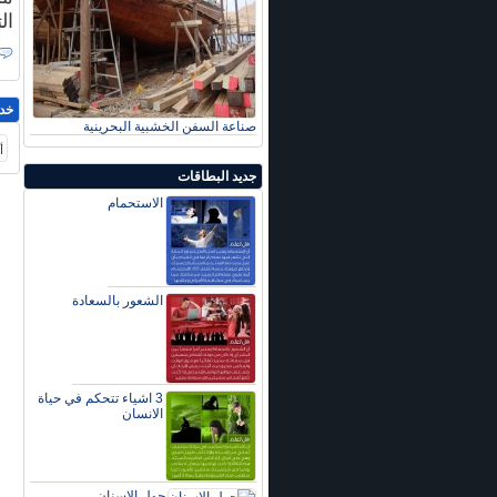
ال
خد
صناعة السفن الخشبية البحرينية
أ
جديد البطاقات
الاستحمام
الشعور بالسعادة
3 اشياء تتحكم في حياة
الانسان
حول الاسنان