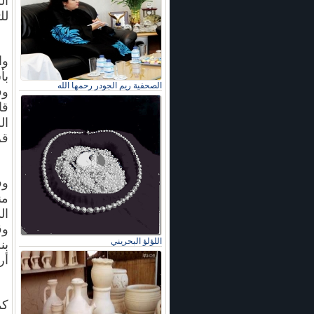
ال
لل
وا
بأ
الصحفية ريم الجودر رحمها الله
وف
قا
ال
قر
وف
من
ال
وق
اللؤلؤ البحريني
أر