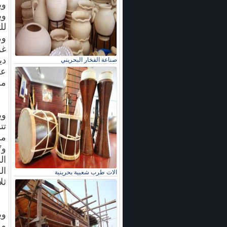
ويست 2 في منطق
لل
وم
دي
صناعة الفخار البحريني
عل
من
وي
تت
الات طرب شعبية بحرينية
ثل
وي
من