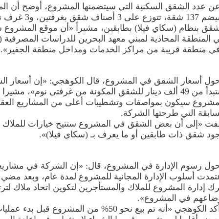
ن عدد الشقق السكنية التي سيتضمنها المشروع، أوضح أن ال
سيضم 137 شقة، تتوزع على 3 أصناف شقق بغر
قق بنظام (سكاي فيلا) بطابقين، مشيراً «أن موقع المشروع 
ي منطقة قريبة من مراكز الخدمات ومداخل منطقة الجفير».
ول أسعار الشقق في المشروع، قال الكوهجي: «إن أسعار ال
ستبدأ من 49 ألف دينار للشقق المكونة من غرفتي نوم»، مشيرا 
مشروع سيكون بمواصفات وتشطيبات أعلى من المشاريع العقا
سابقة التي طرحتها الشركة.
فت «إلى أن بعض الشقق في المشروع ستتيح خيارات للملاك 
ود شقق ذات طابقين أو ما يعرف بـ (سكاي فيلا)».
ول رسوم الإدارة في المشروع، قال: «إن الشركة في مشاريعها
تمدت أسلوب الإدارة المجانية للمشروع لمدة عام، وبعد مضي 
رك إدارة المشروع للملاك والمستأجرين لتكوين اتحاد ملاك لتر
ضاعهم في المشروع».
وأكد الكوهجي «أنه تم بيع نحو 50% من المشروع قبل بدء عمل