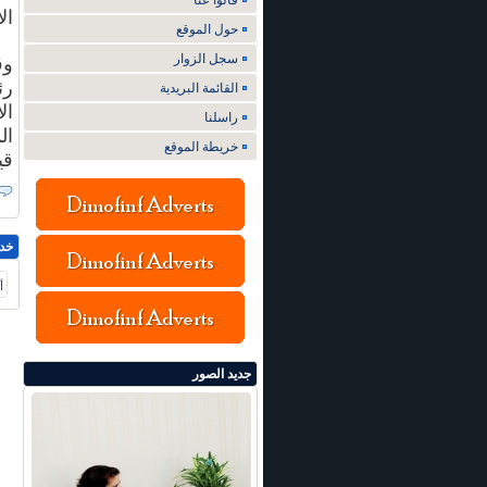
قالوا عنا
ال
حول الموقع
سجل الزوار
وق
رئ
القائمة البريدية
ال
راسلنا
ال
خريطة الموقع
قي
خد
أ
جديد الصور