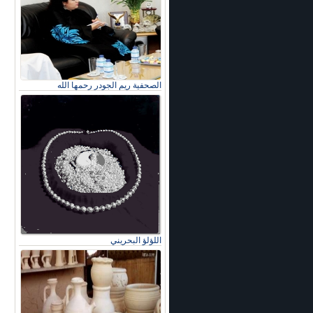
الصحفية ريم الجودر رحمها الله
اللؤلؤ البحريني