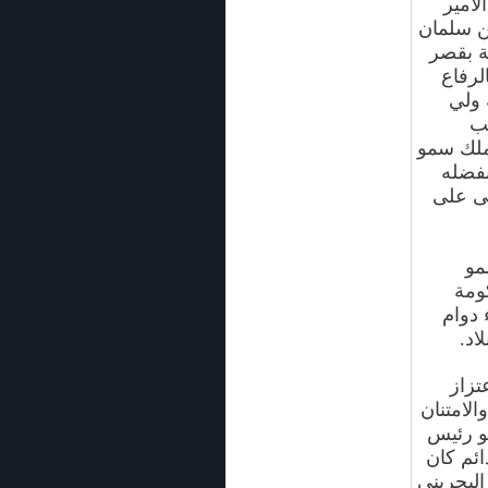
لأمير
ن سلمان
ة بقصر
لرفاع
 ولي
حب
لملك سمو
بفضله
لى على
مو
ومة
 دوام
اد.
تزاز
الامتنان
مو رئيس
ائم كان
البحريني