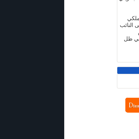
ملكي
ى النائب
 في ظل