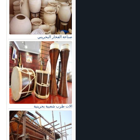
صناعة الفخار البحريني
الات طرب شعبية بحرينية