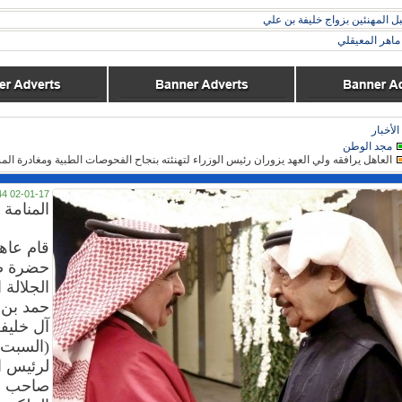
ل المهنئين بزواج خليفة بن علي
اهر المعيقلي
الأخبار
مجد الوطن
العاهل يرافقه ولي العهد يزوران رئيس الوزراء لتهنئته بنجاح الفحوصات الطبية ومغادرة ا
02-01-17 02:44
المنامة -
قام عاهل
حضرة 
الجلالة 
حمد بن
آل خليف
(السبت)،
لرئيس ا
صاحب ا