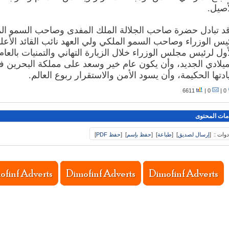
أصيل.
د تبادل حضرة صاحب الجلالة الملك المفدى وصاحب السمو ال
يس الوزراء وصاحب السمو الملكي ولي العهد نائب القائد الأعل
أول لرئيس مجلس الوزراء خلال الزيارة التهاني والتمنيات بالعام
ميلادي الجديد، وأن يكون عام خير وسعد على مملكة البحرين
ادتها الحكيمة، وأن يسود الأمن والاستقرار ربوع العالم.
6611
0 |
0 |
مات المحتوى
دوات :
[
إرسال لصديق
]
[
طباعة
]
[
حفظ بإسم
]
[
حفظ PDF
]