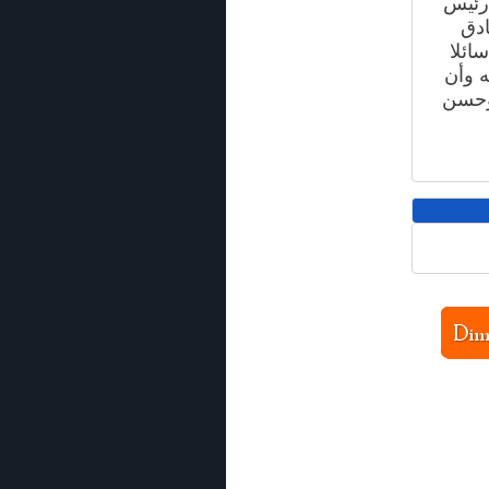
 رئيس
ادق
ائلا
ه وأن
 وحسن