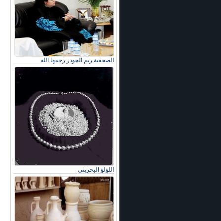
الصحفية ريم الجودر رحمها الله
اللؤلؤ البحريني