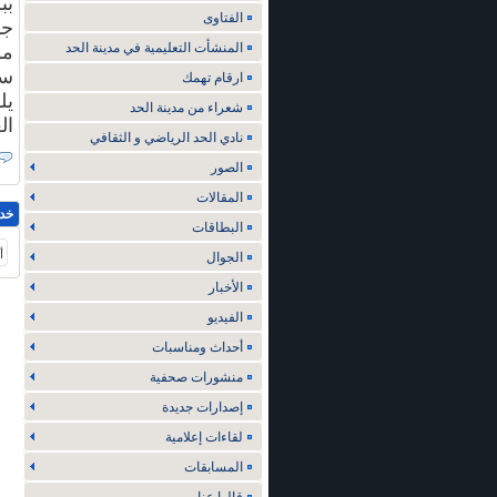
بب
الفتاوى
جم
المنشأت التعليمية في مدينة الحد
مو
سم
ارقام تهمك
يل
شعراء من مدينة الحد
ال
نادي الحد الرياضي و الثقافي
الصور
المقالات
خد
البطاقات
أ
الجوال
الأخبار
الفيديو
أحداث ومناسبات
منشورات صحفية
إصدارات جديدة
لقاءات إعلامية
المسابقات