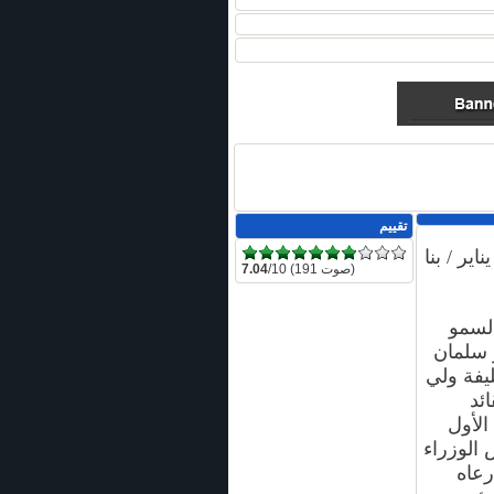
تقييم
لمنامة في 8 يناير / بنا
/10 (191 صوت)
7.04
لسمو
ر سلمان
يفة ولي
ائد
الأول
الوزراء
رعاه