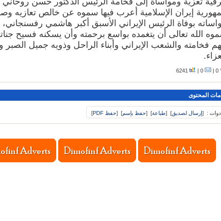
رقية تعزية ومواساة إلى فخامة الرئيس الدكتور حسن روحاني
هورية إيران الإسلامية أعرب فيها سموه عن خالص تعازيه وص
اساته بوفاة الرئيس الإيراني الأسبق أكبر هاشمي رفسنجاني، س
وه الله تعالى أن يتغمده بواسع برحمته وأن يسكنه فسيح جنات
هم فخامته والشعب الإيراني وأبناء الراحل وذويه جميل الصبر
عزاء.
6241
0 |
0 |
مات المحتوى
دوات :
[
إرسال لصديق
]
[
طباعة
]
[
حفظ بإسم
]
[
حفظ PDF
]