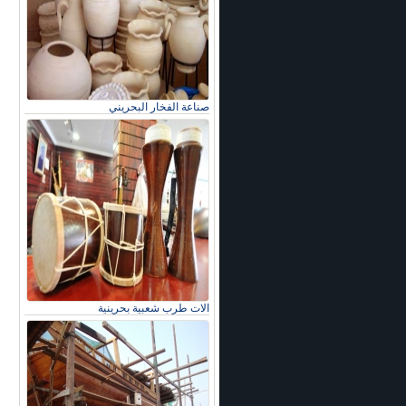
صناعة الفخار البحريني
الات طرب شعبية بحرينية