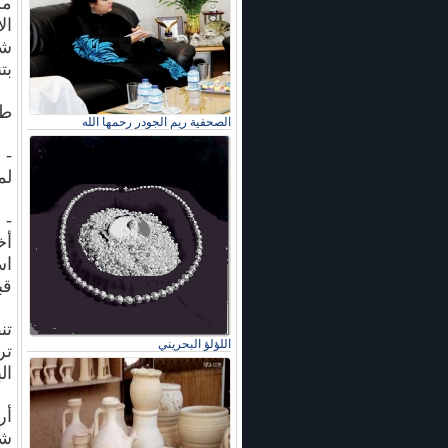
من
ال
شر
بت
طل
الصحفية ريم الجودر رحمها الله
- 
لم
- 
أخ
اس
قب
تن
اللؤلؤ البحريني
تر
ال
أر
شر