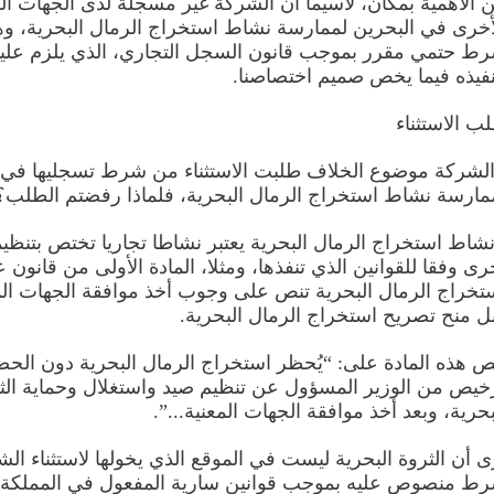
 الأهمية بمكان، لاسيما أن الشركة غير مسجلة لدى الجهات ا
أخرى في البحرين لممارسة نشاط استخراج الرمال البحرية، وه
ط حتمي مقرر بموجب قانون السجل التجاري، الذي يلزم علينا 
نفيذه فيما يخص صميم اختصاصنا.
ب الاستثناء
الشركة موضوع الخلاف طلبت الاستثناء من شرط تسجليها في 
مارسة نشاط استخراج الرمال البحرية، فلماذا رفضتم الطلب؟
نشاط استخراج الرمال البحرية يعتبر نشاطا تجاريا تختص بتنظ
رى وفقا للقوانين الذي تنفذها، ومثلا، المادة الأولى من قانون 
تخراج الرمال البحرية تنص على وجوب أخذ موافقة الجهات الم
ل منح تصريح استخراج الرمال البحرية.
ص هذه المادة على: “يُحظر استخراج الرمال البحرية دون الح
خيص من الوزير المسؤول عن تنظيم صيد واستغلال وحماية الث
بحرية، وبعد أخذ موافقة الجهات المعنية...”.
ى أن الثروة البحرية ليست في الموقع الذي يخولها لاستثناء ال
ط منصوص عليه بموجب قوانين سارية المفعول في المملكة.