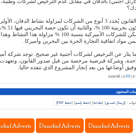
ارتل أجنبي) بالدفان في مقابل عدم الترخيص لشركات وطنية، 
ك؟
- القانون يُحدد 3 أنوع من الشركات لمزاولة نشاط الدفان، الأول
تكون بحرينية 100 %، وا
يمكن للشركات الأميركية بنسبة 100 % مزاولة هذا النشاط 
ن مواد اتفاقية التجارة الحرة بين البحرين وأميركا.
ا يثار عن الترخيص لشركات أجنبية غير صحيح. توجد شركة أمي
حدة، وشركة قبرصية مرخصة من قبل صدور القانون، وتعهدت
وفيق أوضاعها من بعد إنجاز المشروع الذي تنفذه حاليا.
6104
0 |
0 |
مات المحتوى
دوات :
[
إرسال لصديق
]
[
طباعة
]
[
حفظ بإسم
]
[
حفظ PDF
]