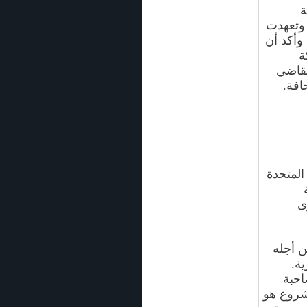
ة
 وتعهدت
 وأكد أن
ة
نقاضي
افة.
المتحدة
ى
ن أجله
ة.
2 بين الجهة صاحبة
شروع هو