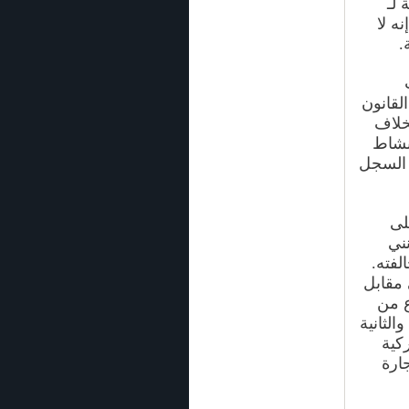
 لـ
نه لا
لقانون
خلاف
نشاط
 السجل
لى
نني
لفته.
 مقابل
 الوكيل بأن القانون يحدد 3 أنوع من
لدفان، الأولى أن تكون بحرينية 100 %، والثانية
أميركية
جارة