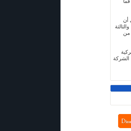
فما
ى أن
لثانية أن تكون حصة البحريني فيها 51 %، والثالثة
وهذا من
ركية
 الشركة