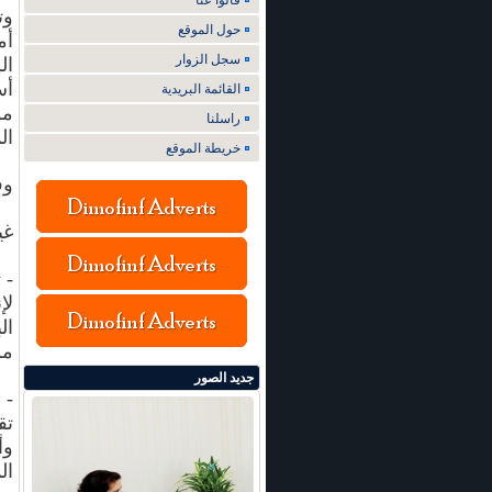
قالوا عنا
وت
حول الموقع
أم
سجل الزوار
ال
أس
القائمة البريدية
مو
راسلنا
ال
خريطة الموقع
وف
غي
- 
لإ
ال
مر
جديد الصور
- 
تق
ال