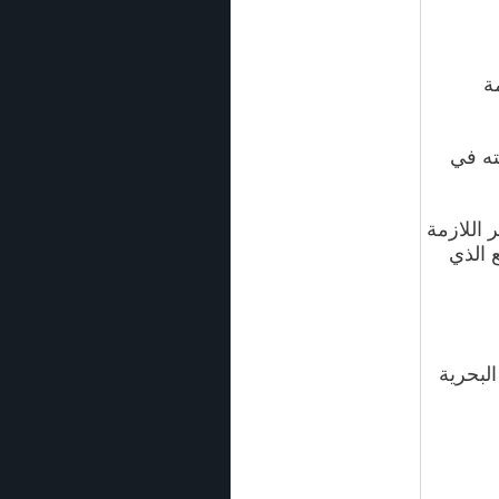
ة
ته في
 اللازمة
 الذي
لبحرية