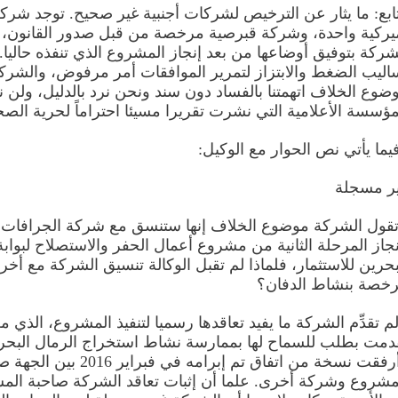
ابع: ما يثار عن الترخيص لشركات أجنبية غير صحيح. توجد شرك
يركية واحدة، وشركة قبرصية مرخصة من قبل صدور القانون،
شركة بتوفيق أوضاعها من بعد إنجاز المشروع الذي تنفذه حاليا.
اليب الضغط والابتزاز لتمرير الموافقات أمر مرفوض، والشرك
ضوع الخلاف اتهمتنا بالفساد دون سند ونحن نرد بالدليل، ولن 
مؤسسة الأعلامية التي نشرت تقريرا مسيئا احتراماً لحرية الصح
يما يأتي نص الحوار مع الوكيل:
ر مسجلة
تقول الشركة موضوع الخلاف إنها ستنسق مع شركة الجرافات 
نجاز المرحلة الثانية من مشروع أعمال الحفر والاستصلاح لبوابة
بحرين للاستثمار، فلماذا لم تقبل الوكالة تنسيق الشركة مع أخر
خصة بنشاط الدفان؟
لم تقدِّم الشركة ما يفيد تعاقدها رسميا لتنفيذ المشروع، الذي م
دمت بطلب للسماح لها بممارسة نشاط استخراج الرمال البحري
وأرفقت نسخة من اتفاق تم إبرامه في فبراير 016
مشروع وشركة أخرى. علما أن إثبات تعاقد الشركة صاحبة الم