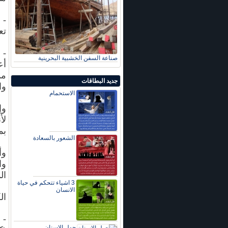
تع
صناعة السفن الخشبية البحرينية
مم
جديد البطاقات
وا
الاستحمام
وإ
لأ
بم
الشعور بالسعادة
وأ
وا
ال
3 اشياء تتحكم في حياة
الانسان
ال
- 
حول الاسنان