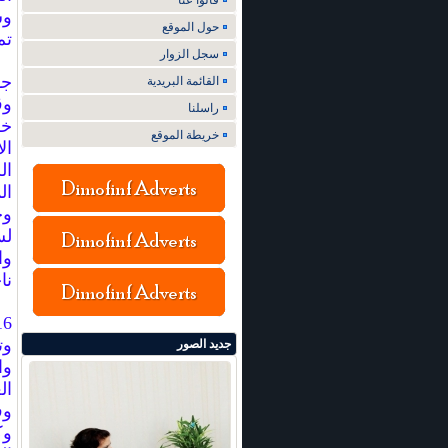
قالوا عنا
وس
حول الموقع
تم
سجل الزوار
جو
القائمة البريدية
وق
راسلنا
خل
خريطة الموقع
ال
ال
ال
وح
لس
وا
نا
16 فريقًا في النسخ
جديد الصور
وا
ال
وف
وك