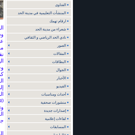
الفتاوى
المنشأت التعليمية في مدينة الحد
ارقام تهمك
ال
شعراء من مدينة الحد
وس
نادي الحد الرياضي و الثقافي
عا
الصور
مر
المقالات
ال
البطاقات
وج
الجوال
كم
الأخبار
ال
الفيديو
إل
ال
أحداث ومناسبات
30 جائزة 
منشورات صحفية
إصدارات جديدة
لقاءات إعلامية
جوائز 
المسابقات
ال