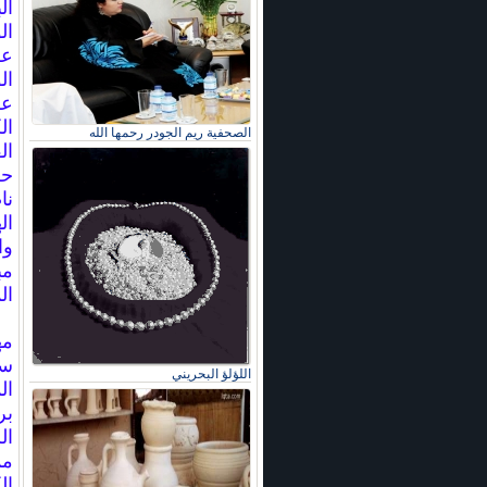
ال
ال
عل
ال
عل
ال
الصحفية ريم الجودر رحمها الله
ال
حر
نا
ال
وا
مب
ال
مه
اللؤلؤ البحريني
ال
بر
مم
ال