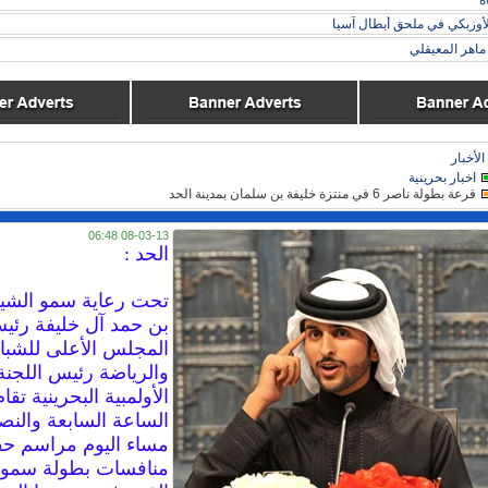
ة
لأوزبكي في ملحق أبطال آسيا
اهر المعيقلي
الأخبار
اخبار بحرينية
قرعة بطولة ناصر 6 في منتزة خليفة بن سلمان بمدينة الحد
08-03-13 06:48
الحد :
تحت رعاية سمو الشي
بن حمد آل خليفة رئي
المجلس الأعلى للشب
والرياضة رئيس اللجنة
الأولمبية البحرينية تق
الساعة السابعة والن
مساء اليوم مراسم ح
منافسات بطولة سموه