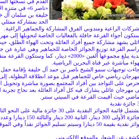
القدم في نسختها الس
«ناصر 6» في متنزه ا
خليفة بن سلمان آل خ
الحد بمشاركة ممثلي
شركات الراعية ومندوبي الفرق المشاركة والجماهير الراغبة.
تكون أجواء القرعة حافلة بالفعاليات الخاصة لتحويلها إلى مهر
ئلي يشهد مشاركة جميع أفراد العائلة وتحت الهواء الطلق، حي
اسم القرعة توزيع الجوائز الخاصة للجماهير وهي عبارة عن جو
نقدية يبلغ مجموعها ألفين «2000» دينار، كما وستكون الق
هواء مباشرة عبر قناة البحرين الرياضية.
اءت توجيهات سمو الشيخ ناصر بن حمد آل خليفة بإقامة حفل 
هرجان رياضي خاص للجماهير قبل موعد انطلاقة البطولة، إلى
حرص على التواجد بين أفراد المجتمع بصورة مباشرة وتحويل ا
ى مهرجان عائلي يشارك فيه كل أفراد العائلة بعد نجاح تجربة ا
ماضي حيث أقيمت القرعة في السيتي سنتر.
نقدية
وتشتمل قائمة الجوائز النقدية على 30 جائزة مالية على النحو 
نقدية بقيمة 50 دينارا وسيتم تسليم الجوائز نقداً وفي الموقع.
كشف عن الشعار والموقع الإلكتروني