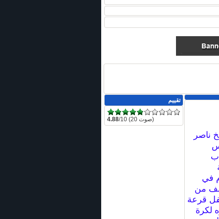
تقييم
/10 (20 صوت)
4.88
خ ناصر
س
اب
ام في
صف من
فل قرعة
 لكرة