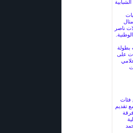
لشبابية
بات
مثال
ات ناصر
لوطنية.
 بطولة
ات على
علامي
ت
ميع فئات
ع تقديم
فرقة
فالية
حمد