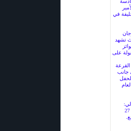
ادسة
لأمير
ليفة في
جان
ث تشهد
ائز
رعة منقولة على
القرعة
 جانب
لحفل
لعام
التالي:
الجائزة الأولى 300 دينار، الثانية 200 دينار والثالثة 150 دينارا وعدد 27