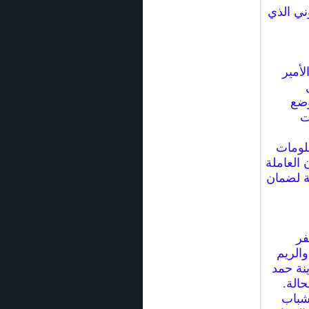
ني الذي
لأمير
وضع
ت
علومات
العاملة
ة لضمان
ايفر
الريم
نة حمد
الة.
لشباب