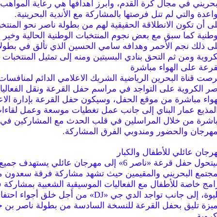
بحريني في مجال كرة القدم، وأبرز أهدافها هي رعاية المواهب ا
واعدة والتي لم تنل فرصتها بالمشاركة مع الأندية البحرينية.
ى أن تكون الانطلاقة الحقيقية لهم من بطولة ناصر نحو المنتخ
وطنية كما سبق مع بعض نجوم المنتخبات الوطنية الحالية وخير 
ى ذلك نجم الأحمر وهدافه سامي الحسين الذي تألق في بطول
كروية ومن ثم التحق بنادي البسيتين ومنه إلى تمثيل المنتخبات ا
قرعة على الهواء مباشرة
صت قناة البحرين الرياضية الشريك الاعلامي الدائم لمنافسات
صر الكروية على التواجد في مراسم حفل القرعة ونقل الفعالي
هواء مباشرة من موقع الحفل، وسيكون حفل القرعة بإدارة الا
لمذيع عمار البناي إلى جانب عمل تغطيات موسعة وعمل لقاءا
اشرة من خلال المراسلين في قلب الحدث مع المشاركين في
مهرجان والحضور ومندوبي الفرق المشاركة.
رجان عائلي للأطفال والكبار
سيتحول حفل قرعة «ناصر 6» إلى مهرجان عائلي يستهدف ج
مجتمع البحريني والمقيمين حيث تشهد مشاركة فرقة سعدون م
امج خاصة للأطفال مع الفعاليات الموسيقية الشعبية بمشاركة 
الليوة، إلى جانب تواجد الدي جي «DJ» من أجل خلق أجواء احت
يزة تليق بحفل القرعة للنسخة السادسة من بطولة ناصر بن 
كروية.