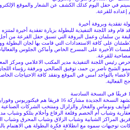
يتم في حفل اليوم كذلك الكشف عن الشعار والموقع الإلكترو
 إعداده للقرعة.
لة تفقدية وبروفة أخيرة
د قام وفد اللجنة التنفيذية للبطولة بزيارة تفقدية أخيرة لمتنزه ا
يفة بن سلمان وعمل البروفة التي تسبق حفل القرعة من أجل
اطمئنان على كافة الاستعدادات التي قامت بها لجان البطولة و
لمسات الأخيرة على المسرح الخاص وأماكن الجلوس والفعاليا
مصاحبة للقرعة.
رص رئيس اللجنة التنفيذية مدير المكتب الاعلامي ومركز الم
مو الشيخ ناصر بن حمد، توفيق الصالحي وبرفقة رؤساء اللجان 
لأعضاء بالتواجد أمس في الموقع وتفقد كافة الاحتياجات الخاص
جح الفعالية.
ة السادسة
وتشهد النسخة الجديدة مشاركة 16 فريقا هم فيكتوريوس وفور
لنوايف ونوماس والفخار والزلزال ومنتخب الشركات الصناعية و
عقارية وشباب أم الحصم وقلعة الرفاع وأحلام بتلكو وشباب مدي
ريق المراكز الشبابية وشباب الزلاق وشباب المحرق وشباب الح
انت توجيهات سموه مع انطلاقة فكرة البطولة هي الاهتمام با