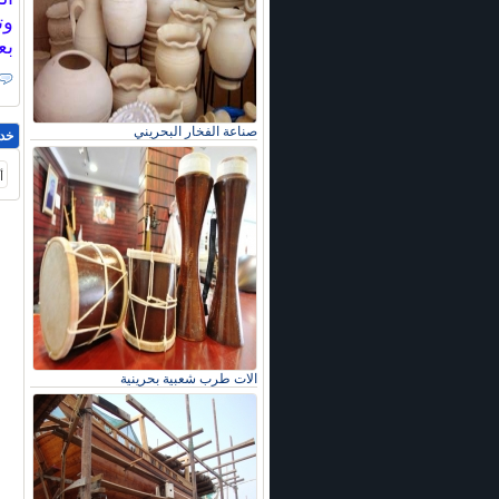
وت
بع
صناعة الفخار البحريني
خد
أ
الات طرب شعبية بحرينية