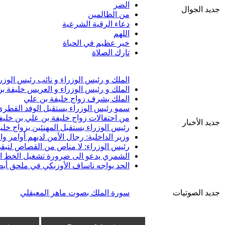
الضر
جديد الجوال
من الظالمين
دعاء الرقية الشرعية
اللهم
خير عظيم في الحياة
تارك الصلاة
الملك و رئيس الوزراء و نائب رئيس الوزر
الملك و رئيس الوزراء و العريس خليفة ب
الملك يشرف زواج خليفة بن علي
سمو رئيس الوزراء يستقبل الوفد القطري 
من احتفالات زواج خليفة بن علي بن خليف
جديد الأخبار
رئيس الوزراء يستقبل المهنئين بزواج خلي
وزير الداخلية: رجال الأمن لديهم أوامر 
رئيس الوزراء: لا مناص من القصاص لتبقى
الشمري يدعو الى ضرورة تشغيل الخط الب
الحد يواجه ناساف الأوزبكي في ملحق أبط
جديد الصوتيات
سورة الملك بصوت ماهر المعيقلي