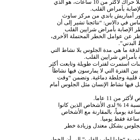
الإنسان مستيقظا فإن الجلوس بلا حراك لأكثر من 10 ساعات، هو الذي
تور أمباريش باندي من مركز ساوث
اس في دالاس: “نتائجنا تشير إلى أن
ر الإصابة بأمراض شرايين القلب
ظر عن عوامل الخطر المحتملة الأخرى،
البدني”.
لدقة ما هي مدة الجلوس بلا نشاط التي
بة بأمراض شرايين القلب.
باحثون بيانات من 9 دراسات استمرت لفترات طويلة وتابعت أكثر
لة بين الفترة التي لا يمارسون فيها نشاطاً
ة قلبية وجلطة دماغية. وتضمن “وقت
ل فيها نشاط الإنسان مثل الجلوس أمام
 من 11 عاما.
وزادت الإصابة بأمراض القلب بنسبة 14 % لدى الأشخاص الذين كانوا
ثر جلوسا بلا نشاط أو نحو 12 ساعة يومياً، بالمقارنة مع الأشخاص
الجلوس بشكل معتدل وزيادة خطر
دورية “جاما لطب القلب” إلى أن الخطر