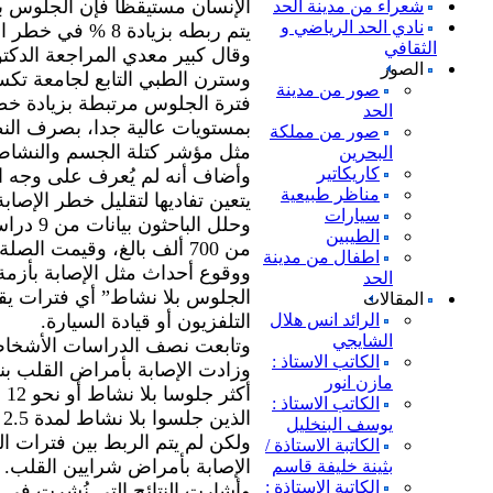
شعراء من مدينة الحد
نادي الحد الرياضي و
يتم ربطه بزيادة 8 % في خطر الإصابة بأمراض القلب.
الثقافي
وقال كبير معدي المراجعة الدك
الصور
وسترن الطبي التابع لجامعة تكس
صور من مدينة
فترة الجلوس مرتبطة بزيادة خط
الحد
بمستويات عالية جدا، بصرف الن
صور من مملكة
مثل مؤشر كتلة الجسم والنشاط 
البحرين
كاريكاتير
وأضاف أنه لم يُعرف على وجه ا
مناظر طبيعية
يتعين تفاديها لتقليل خطر الإصا
سيارات
وحلل ال
الطيبين
من 700 ألف بالغ، وقيمت الص
اطفال من مدينة
ووقوع أحداث مثل الإصابة بأزم
الحد
الجلوس بلا نشاط” أي فترات يق
المقالات
الرائد انس هلال
التلفزيون أو قيادة السيارة.
الشايجي
وتابعت نصف الدراسات الأشخاص لأكثر
الكاتب الاستاذ :
مازن انور
أك
الكاتب الاستاذ :
الذين جلسوا بلا نشاط لمدة 2.5 ساعة فقط يوميا.
يوسف البنخليل
ولكن لم يتم الربط بين فترات 
الكاتبة الاستاذة /
الإصابة بأمراض شرايين القلب.
بثينة خليفة قاسم
الكاتبة الاستاذة :
وأشارت النتائج التي نُشرت في 