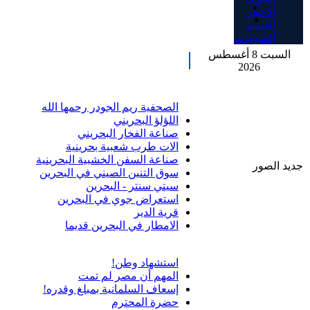
الأخبار
الفيديو
الصوتيات
السبت 8 أغسطس
2026
الصحفية ريم الجودر رحمها الله
اللؤلؤ البحريني
صناعة الفخار البحريني
الات طرب شعبية بحرينية
صناعة السفن الخشبية البحرينية
جديد الصور
سوق التنين الصيني في البحرين
سيتي سنتر - البحرين
استعراض جوي في البحرين
قرية الدير
الامطار في البحرين قديما
استشهاد وطن!
المهم أن مصر لم تمت
إسعاف السلمانية بمبلغ وقدره!
حضرة المحترم