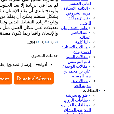
اماني العبسي
لم يبدأ في الزيادة إلا بعد الجلوس لأكثر من 10 ساع
الكاتبة الاستاذة :
وأوضح باندي أن بقاء الإنسان نش
مريم الشروقي
بشكل منتظم يمكن أن يقللا من 
تاريخ مملكة
وتابع: “زيادة النشاط البدني وت
البحرين
تعديلات على مكان العمل مثل تج
عامر احمد زمان
عبدالناصر
والإنسان واقفا ربما تكون مفيدة
عبدالله
لنا كلمة
0 |
0 |
1204
مقالات الاستاذ :
احمد زمان
خدمات المحتوى
مقالات السيد
غانم البوعينين
أدوات :
[
إرسال لصديق
]
[
طب
مقالات الوجية /
علي بن محمد بن
جبر المسلم
مقالات عن
مدينة الحد
البطاقات
طوابع بحرينية
بطاقات الزواج
بطاقات الغرام و
المحبة و العشاق