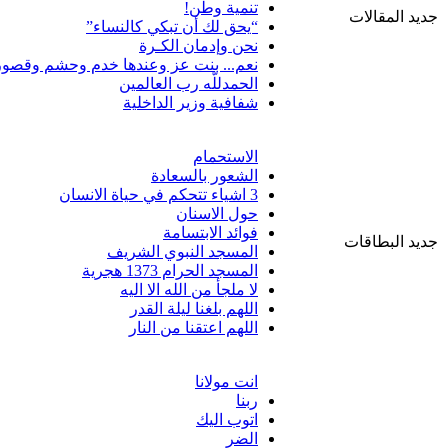
تنمية وطن!
جديد المقالات
“يحق لك أن تبكي كالنساء”
نحن وإدمان الكـرة
نعم... بنت عز وعندها خدم وحشم وقصور
الحمدللّه رب العالمين
شفافية وزير الداخلية
الاستحمام
الشعور بالسعادة
3 اشياء تتحكم في حياة الانسان
حول الاسنان
فوائد الابتسامة
جديد البطاقات
المسجد النبوي الشريف
المسجد الحرام 1373 هجرية
لا ملجأ من الله الا اليه
اللهم بلغنا ليلة القدر
اللهم اعتقنا من النار
انت مولانا
ربنا
اتوب اليك
الضر