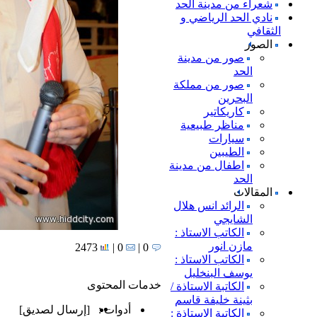
شعراء من مدينة الحد
نادي الحد الرياضي و
الثقافي
الصور
صور من مدينة
الحد
صور من مملكة
البحرين
كاريكاتير
مناظر طبيعية
سيارات
الطيبين
اطفال من مدينة
الحد
المقالات
الرائد انس هلال
الشايجي
الكاتب الاستاذ :
مازن انور
2473
0 |
0 |
الكاتب الاستاذ :
يوسف البنخليل
خدمات المحتوى
الكاتبة الاستاذة /
بثينة خليفة قاسم
أدوات :
[
إرسال لصديق
]
الكاتبة الاستاذة :