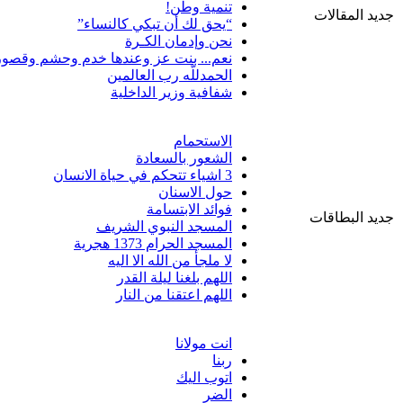
تنمية وطن!
جديد المقالات
“يحق لك أن تبكي كالنساء”
نحن وإدمان الكـرة
نعم... بنت عز وعندها خدم وحشم وقصور
الحمدللّه رب العالمين
شفافية وزير الداخلية
الاستحمام
الشعور بالسعادة
3 اشياء تتحكم في حياة الانسان
حول الاسنان
فوائد الابتسامة
جديد البطاقات
المسجد النبوي الشريف
المسجد الحرام 1373 هجرية
لا ملجأ من الله الا اليه
اللهم بلغنا ليلة القدر
اللهم اعتقنا من النار
انت مولانا
ربنا
اتوب اليك
الضر