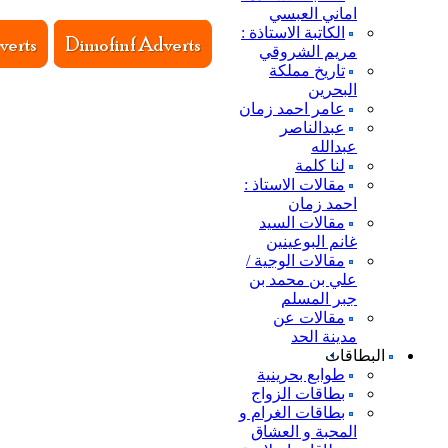
اماني العبسي
الكاتبة الاستاذة :
مريم الشروقي
تاريخ مملكة
البحرين
عامر احمد زمان
عبدالناصر
عبدالله
لنا كلمة
مقالات الاستاذ :
احمد زمان
مقالات السيد
غانم البوعينين
مقالات الوجية /
علي بن محمد بن
جبر المسلم
مقالات عن
مدينة الحد
البطاقات
طوابع بحرينية
بطاقات الزواج
بطاقات الغرام و
المحبة و العشاق