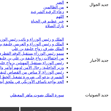
الضر
جديد الجوال
من الظالمين
دعاء الرقية الشرعية
اللهم
خير عظيم في الحياة
تارك الصلاة
الملك و رئيس الوزراء و نائب رئيس الوزر
الملك و رئيس الوزراء و العريس خليفة ب
الملك يشرف زواج خليفة بن علي
سمو رئيس الوزراء يستقبل الوفد القطري 
من احتفالات زواج خليفة بن علي بن خليف
جديد الأخبار
رئيس الوزراء يستقبل المهنئين بزواج خلي
وزير الداخلية: رجال الأمن لديهم أوامر 
رئيس الوزراء: لا مناص من القصاص لتبقى
الشمري يدعو الى ضرورة تشغيل الخط الب
الحد يواجه ناساف الأوزبكي في ملحق أبط
جديد الصوتيات
سورة الملك بصوت ماهر المعيقلي