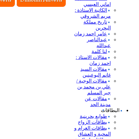
اماني العبسي
الكاتبة الاستاذة :
مريم الشروقي
تاريخ مملكة
البحرين
عامر احمد زمان
عبدالناصر
عبدالله
لنا كلمة
مقالات الاستاذ :
احمد زمان
مقالات السيد
غانم البوعينين
مقالات الوجية /
علي بن محمد بن
جبر المسلم
مقالات عن
مدينة الحد
البطاقات
طوابع بحرينية
بطاقات الزواج
بطاقات الغرام و
المحبة و العشاق