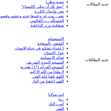
تنمية وطن!
جديد المقالات
“يحق لك أن تبكي كالنساء”
نحن وإدمان الكـرة
نعم... بنت عز وعندها خدم وحشم وقصور
الحمدللّه رب العالمين
شفافية وزير الداخلية
الاستحمام
الشعور بالسعادة
3 اشياء تتحكم في حياة الانسان
حول الاسنان
فوائد الابتسامة
جديد البطاقات
المسجد النبوي الشريف
المسجد الحرام 1373 هجرية
لا ملجأ من الله الا اليه
اللهم بلغنا ليلة القدر
اللهم اعتقنا من النار
انت مولانا
ربنا
اتوب اليك
الضر