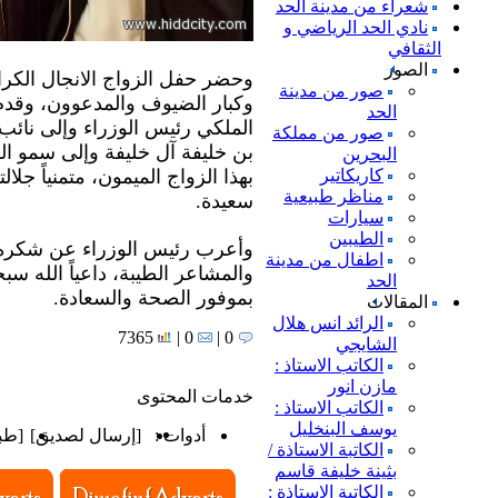
شعراء من مدينة الحد
نادي الحد الرياضي و
الثقافي
الصور
وحضر حفل الزواج الانجال الكرام 
صور من مدينة
وكبار الضيوف والمدعوون، وقدم 
الحد
الملكي رئيس الوزراء وإلى نائ
صور من مملكة
بن خليفة آل خليفة وإلى سمو ال
البحرين
كاريكاتير
بهذا الزواج الميمون، متمنياً جلالت
مناظر طبيعية
سعيدة.
سيارات
الطيبين
وأعرب رئيس الوزراء عن شكره وت
اطفال من مدينة
والمشاعر الطيبة، داعياً الله سب
الحد
بموفور الصحة والسعادة.
المقالات
الرائد انس هلال
7365
0 |
0 |
الشايجي
الكاتب الاستاذ :
مازن انور
خدمات المحتوى
الكاتب الاستاذ :
يوسف البنخليل
أدوات :
[
إرسال لصديق
]
[
طب
الكاتبة الاستاذة /
بثينة خليفة قاسم
الكاتبة الاستاذة :