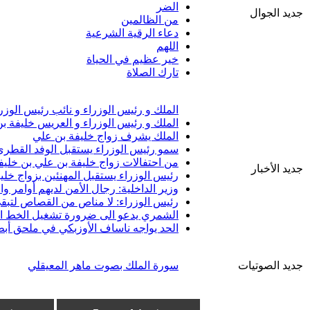
الضر
جديد الجوال
من الظالمين
دعاء الرقية الشرعية
اللهم
خير عظيم في الحياة
تارك الصلاة
الملك و رئيس الوزراء و نائب رئيس الوزر
الملك و رئيس الوزراء و العريس خليفة ب
الملك يشرف زواج خليفة بن علي
سمو رئيس الوزراء يستقبل الوفد القطري 
من احتفالات زواج خليفة بن علي بن خليف
جديد الأخبار
رئيس الوزراء يستقبل المهنئين بزواج خلي
وزير الداخلية: رجال الأمن لديهم أوامر 
رئيس الوزراء: لا مناص من القصاص لتبقى
الشمري يدعو الى ضرورة تشغيل الخط الب
الحد يواجه ناساف الأوزبكي في ملحق أبط
جديد الصوتيات
سورة الملك بصوت ماهر المعيقلي