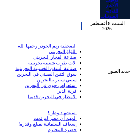
الأخبار
الفيديو
الصوتيات
السبت 8 أغسطس
2026
الصحفية ريم الجودر رحمها الله
اللؤلؤ البحريني
صناعة الفخار البحريني
الات طرب شعبية بحرينية
صناعة السفن الخشبية البحرينية
جديد الصور
سوق التنين الصيني في البحرين
سيتي سنتر - البحرين
استعراض جوي في البحرين
قرية الدير
الامطار في البحرين قديما
استشهاد وطن!
المهم أن مصر لم تمت
إسعاف السلمانية بمبلغ وقدره!
حضرة المحترم