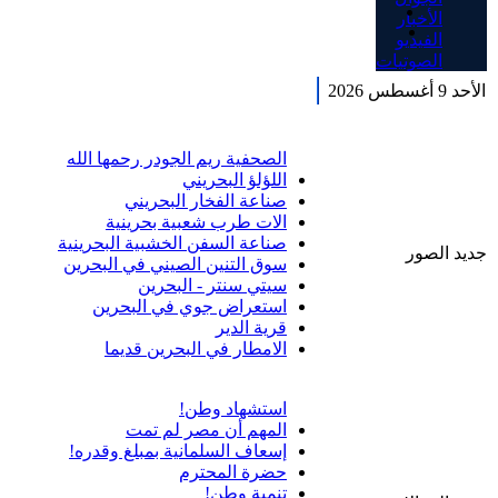
الأخبار
الفيديو
الصوتيات
الأحد 9 أغسطس 2026
الصحفية ريم الجودر رحمها الله
اللؤلؤ البحريني
صناعة الفخار البحريني
الات طرب شعبية بحرينية
صناعة السفن الخشبية البحرينية
جديد الصور
سوق التنين الصيني في البحرين
سيتي سنتر - البحرين
استعراض جوي في البحرين
قرية الدير
الامطار في البحرين قديما
استشهاد وطن!
المهم أن مصر لم تمت
إسعاف السلمانية بمبلغ وقدره!
حضرة المحترم
تنمية وطن!