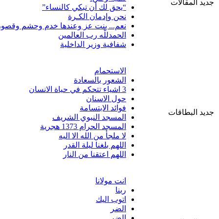
جديد المقالات
“يحق لك أن تبكي كالنساء”
نحن وإدمان الكـرة
نعم... بنت عز وعندها خدم وحشم وقصور
الحمدللّه رب العالمين
شفافية وزير الداخلية
الاستحمام
الشعور بالسعادة
3 اشياء تتحكم في حياة الانسان
حول الاسنان
فوائد الابتسامة
جديد البطاقات
المسجد النبوي الشريف
المسجد الحرام 1373 هجرية
لا ملجأ من الله الا اليه
اللهم بلغنا ليلة القدر
اللهم اعتقنا من النار
انت مولانا
ربنا
اتوب اليك
الضر
الضر