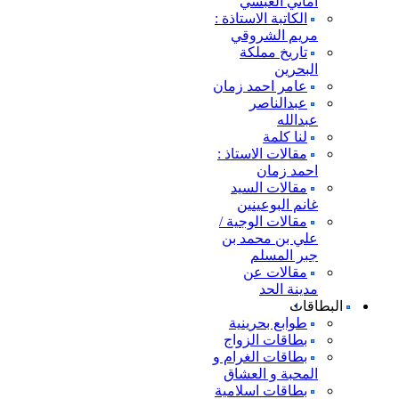
اماني العبسي
الكاتبة الاستاذة :
مريم الشروقي
تاريخ مملكة
البحرين
عامر احمد زمان
عبدالناصر
عبدالله
لنا كلمة
مقالات الاستاذ :
احمد زمان
مقالات السيد
غانم البوعينين
مقالات الوجية /
علي بن محمد بن
جبر المسلم
مقالات عن
مدينة الحد
البطاقات
طوابع بحرينية
بطاقات الزواج
بطاقات الغرام و
المحبة و العشاق
بطاقات اسلامية