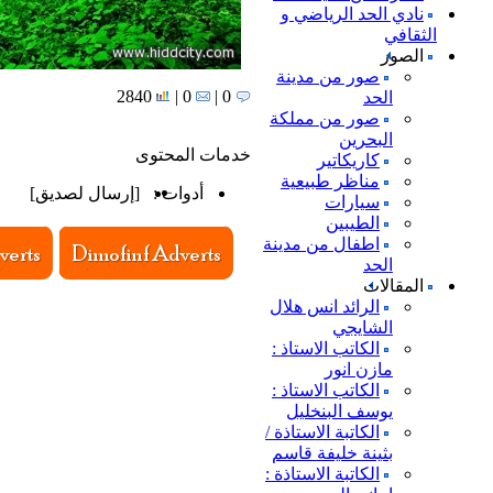
نادي الحد الرياضي و
الثقافي
الصور
صور من مدينة
2840
0 |
0 |
الحد
صور من مملكة
البحرين
خدمات المحتوى
كاريكاتير
مناظر طبيعية
أدوات :
[
إرسال لصديق
]
سيارات
الطيبين
اطفال من مدينة
الحد
المقالات
الرائد انس هلال
الشايجي
الكاتب الاستاذ :
مازن انور
الكاتب الاستاذ :
يوسف البنخليل
الكاتبة الاستاذة /
بثينة خليفة قاسم
الكاتبة الاستاذة :