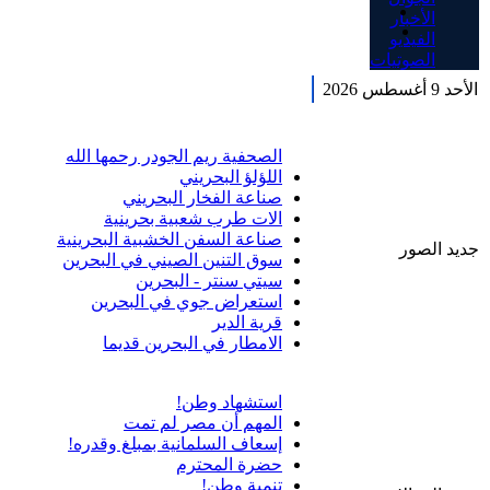
الأخبار
الفيديو
الصوتيات
الأحد 9 أغسطس 2026
الصحفية ريم الجودر رحمها الله
اللؤلؤ البحريني
صناعة الفخار البحريني
الات طرب شعبية بحرينية
صناعة السفن الخشبية البحرينية
جديد الصور
سوق التنين الصيني في البحرين
سيتي سنتر - البحرين
استعراض جوي في البحرين
قرية الدير
الامطار في البحرين قديما
استشهاد وطن!
المهم أن مصر لم تمت
إسعاف السلمانية بمبلغ وقدره!
حضرة المحترم
تنمية وطن!