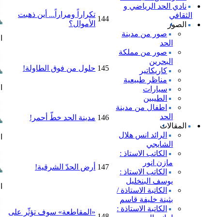
نادي الحد الرياضي و
تكراراً ومراراً... أين ذهبت
الثقافي
144
الأموال؟
الصور
صور من مدينة
ا
الحد
صور من مملكة
البحرين
145
حلول من فوق الطاولة!
كاريكاتير
مناظر طبيعية
ا
سيارات
الطيبين
اطفال من مدينة
الحد
146
مدينة الحد خطّ أحمر!
المقالات
الرائد انس هلال
ا
الشايجي
الكاتب الاستاذ :
مازن انور
147
أرض الحدّ الشرقية!
الكاتب الاستاذ :
يوسف البنخليل
ا
الكاتبة الاستاذة /
بثينة خليفة قاسم
الكاتبة الاستاذة :
«المقاطعة» سوف تؤثّر على
148