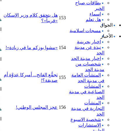
بطاقات صباح
الخير
اسماء
هل يتحقق كلام وزير الإسكان
153
هل تعلم
«قريباً»؟
الجوال
ا
مسجات اسلامية
الأخبار
اخبار بحرينية
نبذة عن مدينة
154
«مشوا بوزكم ما في زيادة»!
الحد
اخبار مدينة الحد
ا
شخصيات من
مدينة الحد
تجمُّع الفاتح... أميركا عدوَّة أم
المنشأت العامة
155
صديقة؟!
في مدينة الحد
المنشأت
ا
الصناعية في مدينة
الحد
المنشأت
156
عجز المجلس الوطني!
التجارية في مدينة
الحد
ا
شخصية الاسبوع
الاستشارات
الطبية