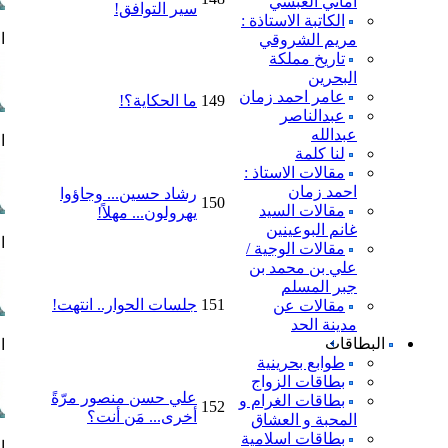
اماني العبسي
سير التوافق!
الكاتبة الاستاذة :
ا
مريم الشروقي
تاريخ مملكة
البحرين
عامر احمد زمان
149
ما الحكاية؟!
عبدالناصر
عبدالله
ا
لنا كلمة
مقالات الاستاذ :
احمد زمان
رشاد حسين... وجاؤوا
150
مقالات السيد
يهرولون... مهلاً!
غانم البوعينين
ا
مقالات الوجية /
علي بن محمد بن
جبر المسلم
151
جلسات الحوار.. انتهت!
مقالات عن
مدينة الحد
البطاقات
ا
طوابع بحرينية
بطاقات الزواج
علي حسن منصور مرّةً
بطاقات الغرام و
152
أخرى... مَن أنت؟
المحبة و العشاق
بطاقات اسلامية
ا