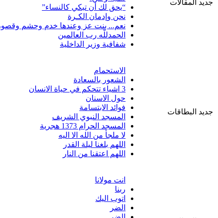
جديد المقالات
“يحق لك أن تبكي كالنساء”
نحن وإدمان الكـرة
نعم... بنت عز وعندها خدم وحشم وقصور
الحمدللّه رب العالمين
شفافية وزير الداخلية
الاستحمام
الشعور بالسعادة
3 اشياء تتحكم في حياة الانسان
حول الاسنان
فوائد الابتسامة
جديد البطاقات
المسجد النبوي الشريف
المسجد الحرام 1373 هجرية
لا ملجأ من الله الا اليه
اللهم بلغنا ليلة القدر
اللهم اعتقنا من النار
انت مولانا
ربنا
اتوب اليك
الضر
الضر