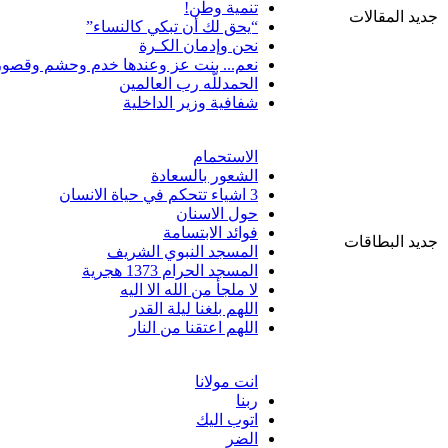
تنمية وطن!
جديد المقالات
“يحق لك أن تبكي كالنساء”
نحن وإدمان الكـرة
نعم... بنت عز وعندها خدم وحشم وقصور
الحمدللّه رب العالمين
شفافية وزير الداخلية
الاستحمام
الشعور بالسعادة
3 اشياء تتحكم في حياة الانسان
حول الاسنان
فوائد الابتسامة
جديد البطاقات
المسجد النبوي الشريف
المسجد الحرام 1373 هجرية
لا ملجأ من الله الا اليه
اللهم بلغنا ليلة القدر
اللهم اعتقنا من النار
انت مولانا
ربنا
اتوب اليك
الضر