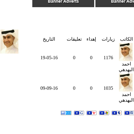
الكاتب
زيارات
إهداء
تعليقات
التاريخ
19-05-16
0
0
1176
احمد
البهدهي
09-09-16
0
0
1035
احمد
البهدهي