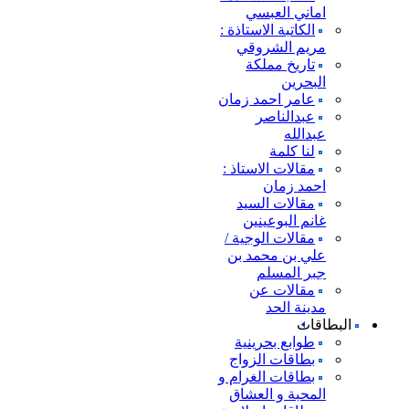
اماني العبسي
الكاتبة الاستاذة :
مريم الشروقي
تاريخ مملكة
البحرين
عامر احمد زمان
عبدالناصر
عبدالله
لنا كلمة
مقالات الاستاذ :
احمد زمان
مقالات السيد
غانم البوعينين
مقالات الوجية /
علي بن محمد بن
جبر المسلم
مقالات عن
مدينة الحد
البطاقات
طوابع بحرينية
بطاقات الزواج
بطاقات الغرام و
المحبة و العشاق