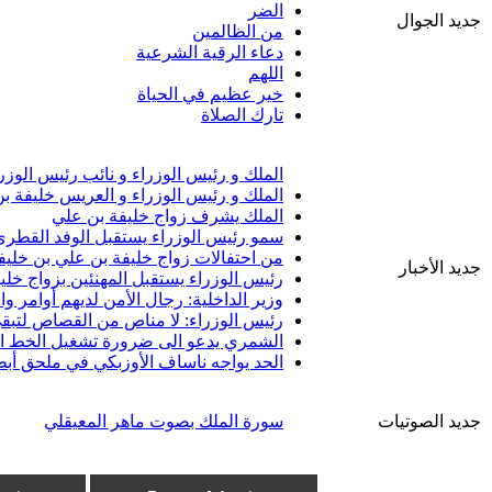
الضر
جديد الجوال
من الظالمين
دعاء الرقية الشرعية
اللهم
خير عظيم في الحياة
تارك الصلاة
الملك و رئيس الوزراء و نائب رئيس الوزر
الملك و رئيس الوزراء و العريس خليفة ب
الملك يشرف زواج خليفة بن علي
سمو رئيس الوزراء يستقبل الوفد القطري 
من احتفالات زواج خليفة بن علي بن خليف
جديد الأخبار
رئيس الوزراء يستقبل المهنئين بزواج خلي
وزير الداخلية: رجال الأمن لديهم أوامر 
رئيس الوزراء: لا مناص من القصاص لتبقى
الشمري يدعو الى ضرورة تشغيل الخط الب
الحد يواجه ناساف الأوزبكي في ملحق أبط
جديد الصوتيات
سورة الملك بصوت ماهر المعيقلي