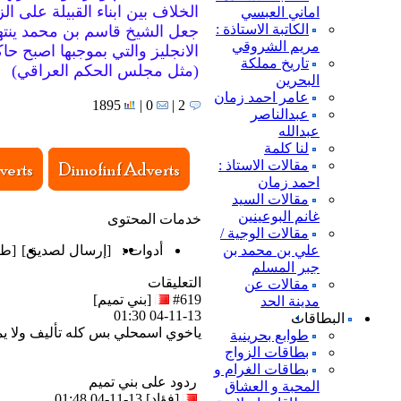
الخلاف بين ابناء القبيلة على الز
اماني العبسي
الكاتبة الاستاذة :
جعل الشيخ قاسم بن محمد ينتهز
مريم الشروقي
الانجليز والتي بموجبها اصبح ح
تاريخ مملكة
(مثل مجلس الحكم العراقي)
البحرين
عامر احمد زمان
1895
0 |
2 |
عبدالناصر
عبدالله
لنا كلمة
مقالات الاستاذ :
احمد زمان
مقالات السيد
غانم البوعينين
خدمات المحتوى
مقالات الوجية /
علي بن محمد بن
أدوات :
[
إرسال لصديق
]
[
طب
جبر المسلم
التعليقات
مقالات عن
#619
[بني تميم]
مدينة الحد
04-11-13 01:30
البطاقات
ياخوي اسمحلي بس كله تأليف ولا ي
طوابع بحرينية
بطاقات الزواج
بطاقات الغرام و
ردود على بني تميم
المحبة و العشاق
[فؤاد]
04-11-13 01:48