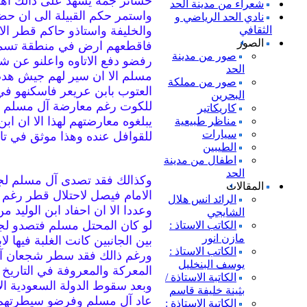
خسائر جمة يشهد على ذالك اه
شعراء من مدينة الحد
واستمر حكم القبيلة الى ان حض
نادي الحد الرياضي و
الثقافي
والخليفة واستاذو حاكم قطر ال
الصور
فاقطعهم ارض في منطقة تسمى ا
صور من مدينة
رفضو دفع الاتاوه واعلنو عن ش
الحد
مسلم الا ان سير لهم جيش ه
صور من مملكة
العتوب بابن عريعر فاسكنهو ف
البحرين
للكوت رغم معارضة آل مسلم لهذ
كاريكاتير
يبلغوه معارضتهم لهذا الا ان 
مناظر طبيعية
سيارات
للقوافل عنده وهذا موثق في تا
الطيبين
اطفال من مدينة
الحد
وكذالك فقد تصدى آل مسلم لج
المقالات
الامام فيصل لاحتلال قطر رغم
الرائد انس هلال
وعددا الا ان احفاد ابن الوليد
الشايجي
لو كان المحتل مسلم فتصدو ل
الكاتب الاستاذ :
مازن انور
بين الجانبين كانت الغلبة فيها 
الكاتب الاستاذ :
ورغم ذالك فقد سطر شجعان آل
يوسف البنخليل
المعركة والمعروفة في التاريخ
الكاتبة الاستاذة /
وبعد سقوط الدولة السعودية ال
بثينة خليفة قاسم
الكاتبة الاستاذة :