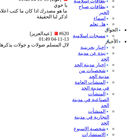
بطاقات اسلامية
يا خوي
بطاقات صباح
ما هو مصدرك اذا كان ما كتب اعلاه
الخير
اذكر لنا الحقيقة
اسماء
هل تعلم
الجوال
#620
[عبدالعزيز]
مسجات اسلامية
04-11-13 01:49
الأخبار
ﻻل المسلم صوﻻت و جوﻻت يذكرها ا
اخبار بحرينية
نبذة عن مدينة
الحد
اخبار مدينة الحد
شخصيات من
مدينة الحد
المنشأت العامة
في مدينة الحد
المنشأت
الصناعية في مدينة
الحد
المنشأت
التجارية في مدينة
الحد
شخصية الاسبوع
الاستشارات