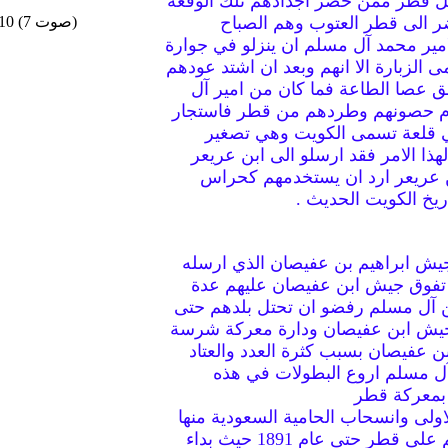
ل قطر ممن حضر اجدادهم تلك الوقعة
ر الى قطر العتوب وهم الصباح
/10 (7 صوت)
امير محمد آل مسلم ان ينزلو في جوارة
لزبارة الا انهم وبعد ان اشتد عودهم
ق عصا الطاعة فما كان من امير آل
دم حصونهم وطردهم من قطر فاستجار
ي قلعة تسمى الكويت وهي تصغير
ا الامر فقد ارسلو الى ابن عريعر
ابن عريعر ارد ان يستخدمهم كحراس
ريخ الكويت الحديث .
يش ابراهيم بن عفيصان الذي ارسله
 تفوق جيش ابن عفيصان عليهم عدة
 من آل مسلم رفضو ان تحتل بلدهم حتى
جيش ابن عفيصان ودارة معركة شرسة
لابن عفيصان بسبب كثرة العدد والعتاد
 مسلم اروع البطولات في هذه
 بمعركة قطر
اولى وانسحاب الحامية السعودية منها
عاد آل مسلم وفرضو سيطرتهم على قطر حتى عام 1891 حيث بداء