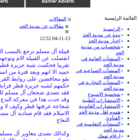
القائمة الرئيسية
المقالات
مقالات عن مدينة الحد
الرئيسية
نبذة عن مدينة الحد
04-11-13 12:52
اخبار مدينة الحد
شخصيات من مدينة
قبيلة آل مسلم ترجع بالنسب الى
الحد
المنشأت العامة في
مدينة الحد
تقريبا فحكمت شبة جزيرة قطر بد
المنشأت الصناعية في
حميد الا انهم وبعد فترة من اس
مدينة الحد
بقو محافضين على روابط القربى
المنشأت التجارية في
مدينة الحد
فقد تصدى شجعان آل مسلم للان
شخصية الاسبوع
وقد حدث هذا في معركة البدع 
الاستشارات الطبية
شجاعة عرفتها قطر وكيف لا و
الاستشارات القانونية
هموم اهل مدينة الحد
الاسلام فقد قام صناديد آل مسل
الفتاوى
النعاج
المنشأت التعليمية في
مدينة الحد
وكذالك تصدى مغاوير آل مسلم 
ارقام تهمك