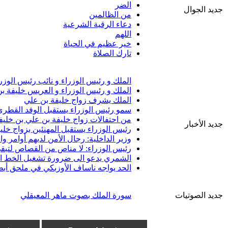
الضر
جديد الجوال
من الظالمين
دعاء الرقية الشرعية
اللهم
خير عظيم في الحياة
تارك الصلاة
الملك و رئيس الوزراء و نائب رئيس الوزر
الملك و رئيس الوزراء و العريس خليفة ب
الملك يشرف زواج خليفة بن علي
سمو رئيس الوزراء يستقبل الوفد القطري 
من احتفالات زواج خليفة بن علي بن خليف
جديد الأخبار
رئيس الوزراء يستقبل المهنئين بزواج خلي
وزير الداخلية: رجال الأمن لديهم أوامر 
رئيس الوزراء: لا مناص من القصاص لتبقى
الشمري يدعو الى ضرورة تشغيل الخط الب
الحد يواجه ناساف الأوزبكي في ملحق أبط
جديد الصوتيات
سورة الملك بصوت ماهر المعيقلي