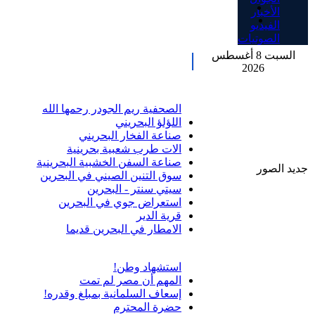
الأخبار
الفيديو
الصوتيات
السبت 8 أغسطس
2026
الصحفية ريم الجودر رحمها الله
اللؤلؤ البحريني
صناعة الفخار البحريني
الات طرب شعبية بحرينية
صناعة السفن الخشبية البحرينية
جديد الصور
سوق التنين الصيني في البحرين
سيتي سنتر - البحرين
استعراض جوي في البحرين
قرية الدير
الامطار في البحرين قديما
استشهاد وطن!
المهم أن مصر لم تمت
إسعاف السلمانية بمبلغ وقدره!
حضرة المحترم