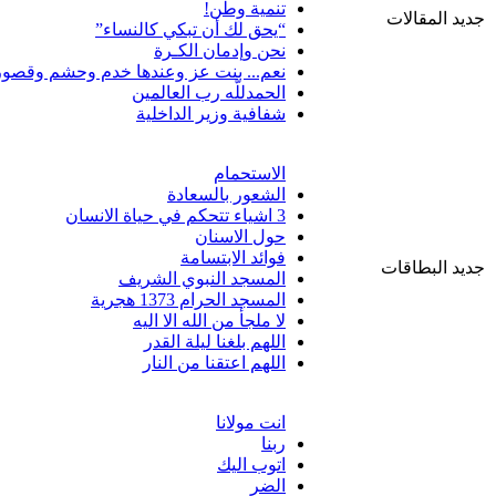
تنمية وطن!
جديد المقالات
“يحق لك أن تبكي كالنساء”
نحن وإدمان الكـرة
نعم... بنت عز وعندها خدم وحشم وقصور
الحمدللّه رب العالمين
شفافية وزير الداخلية
الاستحمام
الشعور بالسعادة
3 اشياء تتحكم في حياة الانسان
حول الاسنان
فوائد الابتسامة
جديد البطاقات
المسجد النبوي الشريف
المسجد الحرام 1373 هجرية
لا ملجأ من الله الا اليه
اللهم بلغنا ليلة القدر
اللهم اعتقنا من النار
انت مولانا
ربنا
اتوب اليك
الضر