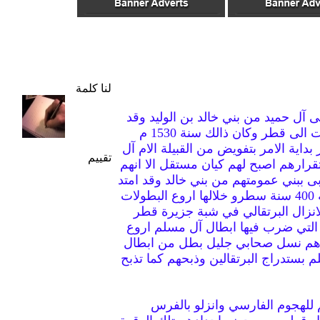
لنا كلمة
 آل حميد من بني خالد بن الوليد وقد
انفصلت عن القبيلة الام وتوجهت الى قطر وكان ذالك سنة 1530 م
اية الامر بتفويض من القبيلة الام آل
تقييم
تقرارهم اصبح لهم كيان مستقل الا انهم
 ببني عمومتهم من بني خالد وقد امتد
حكمهم لشبه جزيرة قطر قرابة 400 سنة سطرو خلالها اروع البطولات
زال البرتقالي في شبة جزيرة قطر
التي ضرب فيها ابطال آل مسلم اروع
هم نسل صحابي جليل بطل من ابطال
م بستدراج البرتقالين وذبحهم كما تذبح
للهجوم الفارسي وانزلو بالفرس