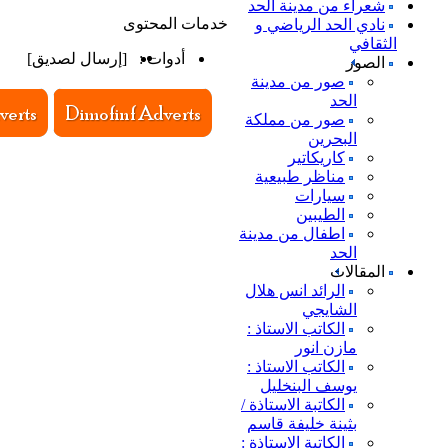
شعراء من مدينة الحد
خدمات المحتوى
نادي الحد الرياضي و
الثقافي
أدوات :
[
إرسال لصديق
]
الصور
صور من مدينة
الحد
صور من مملكة
البحرين
كاريكاتير
مناظر طبيعية
سيارات
الطيبين
اطفال من مدينة
الحد
المقالات
الرائد انس هلال
الشايجي
الكاتب الاستاذ :
مازن انور
الكاتب الاستاذ :
يوسف البنخليل
الكاتبة الاستاذة /
بثينة خليفة قاسم
الكاتبة الاستاذة :