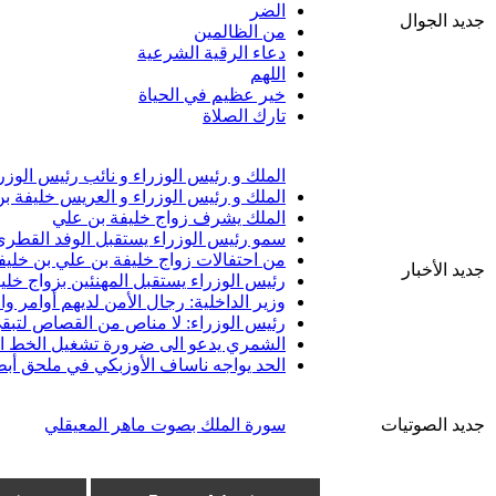
الضر
جديد الجوال
من الظالمين
دعاء الرقية الشرعية
اللهم
خير عظيم في الحياة
تارك الصلاة
الملك و رئيس الوزراء و نائب رئيس الوزر
الملك و رئيس الوزراء و العريس خليفة ب
الملك يشرف زواج خليفة بن علي
سمو رئيس الوزراء يستقبل الوفد القطري 
من احتفالات زواج خليفة بن علي بن خليف
جديد الأخبار
رئيس الوزراء يستقبل المهنئين بزواج خلي
وزير الداخلية: رجال الأمن لديهم أوامر 
رئيس الوزراء: لا مناص من القصاص لتبقى
الشمري يدعو الى ضرورة تشغيل الخط الب
الحد يواجه ناساف الأوزبكي في ملحق أبط
جديد الصوتيات
سورة الملك بصوت ماهر المعيقلي