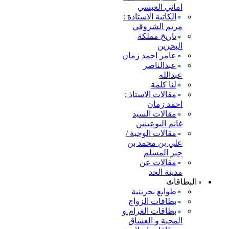
اماني العبسي
الكاتبة الاستاذة :
مريم الشروقي
تاريخ مملكة
البحرين
عامر احمد زمان
عبدالناصر
عبدالله
لنا كلمة
مقالات الاستاذ :
احمد زمان
مقالات السيد
غانم البوعينين
مقالات الوجية /
علي بن محمد بن
جبر المسلم
مقالات عن
مدينة الحد
البطاقات
طوابع بحرينية
بطاقات الزواج
بطاقات الغرام و
المحبة و العشاق