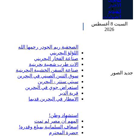
الأخبار
الفيديو
الصوتيات
السبت 8 أغسطس
2026
الصحفية ريم الجودر رحمها الله
اللؤلؤ البحريني
صناعة الفخار البحريني
الات طرب شعبية بحرينية
صناعة السفن الخشبية البحرينية
جديد الصور
سوق التنين الصيني في البحرين
سيتي سنتر - البحرين
استعراض جوي في البحرين
قرية الدير
الامطار في البحرين قديما
استشهاد وطن!
المهم أن مصر لم تمت
إسعاف السلمانية بمبلغ وقدره!
حضرة المحترم