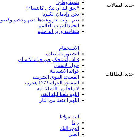
تنمية وطن!
جديد المقالات
“يحق لك أن تبكي كالنساء”
نحن وإدمان الكـرة
نعم... بنت عز وعندها خدم وحشم وقصور
الحمدللّه رب العالمين
شفافية وزير الداخلية
الاستحمام
الشعور بالسعادة
3 اشياء تتحكم في حياة الانسان
حول الاسنان
فوائد الابتسامة
جديد البطاقات
المسجد النبوي الشريف
المسجد الحرام 1373 هجرية
لا ملجأ من الله الا اليه
اللهم بلغنا ليلة القدر
اللهم اعتقنا من النار
انت مولانا
ربنا
اتوب اليك
الضر