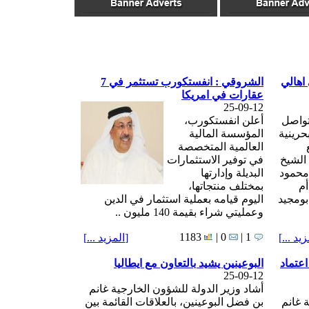
اهالي
الشروقي : انفستكورب تستثمر في 7
عقارات في امريكا
25-09-12
تواصل
أعلن انفستكورب،
حرينية
المؤسسة المالية
العالمية المتخصصة
 الشيخ
في توفير الاستثمارات
محمود
البديلة وإدارتها
أم
بمختلف منتجاتها،
ومجيد
اليوم قيامه بعملية استثمار في الدين
وعمليتي شراء بقيمة 140 مليون ..
1183
0 |
1 |
زيد ...
]
[
المزيد ...
]
اعتماد
البوعينين يشيد بالتعاون مع ايطاليا
25-09-12
أشاد وزير الدولة للشؤون الخارجية غانم
ة غانم
بن فضل البوعينين، بالعلاقات القائمة بين