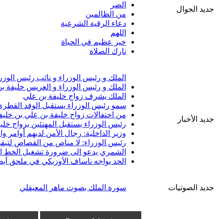
الضر
جديد الجوال
من الظالمين
دعاء الرقية الشرعية
اللهم
خير عظيم في الحياة
تارك الصلاة
الملك و رئيس الوزراء و نائب رئيس الوزر
الملك و رئيس الوزراء و العريس خليفة ب
الملك يشرف زواج خليفة بن علي
سمو رئيس الوزراء يستقبل الوفد القطري 
من احتفالات زواج خليفة بن علي بن خليف
جديد الأخبار
رئيس الوزراء يستقبل المهنئين بزواج خلي
وزير الداخلية: رجال الأمن لديهم أوامر 
رئيس الوزراء: لا مناص من القصاص لتبقى
الشمري يدعو الى ضرورة تشغيل الخط الب
الحد يواجه ناساف الأوزبكي في ملحق أبط
جديد الصوتيات
سورة الملك بصوت ماهر المعيقلي