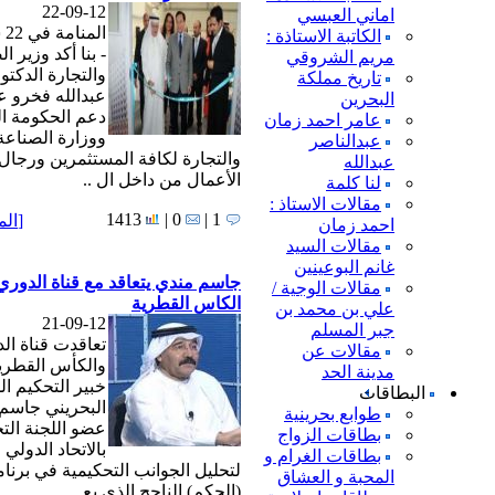
22-09-12
اماني العبسي
ال
الكاتبة الاستاذة :
- بنا أكد وزير ا
مريم الشروقي
والتجارة الدكت
تاريخ مملكة
عبدالله فخرو ع
البحرين
دعم الحكومة ا
عامر احمد زمان
ووزارة الصناعة
عبدالناصر
والتجارة لكافة المستثمرين ورجال
عبدالله
الأعمال من داخل ال ..
لنا كلمة
مقالات الاستاذ :
1413
0 |
1 |
[
الم
احمد زمان
مقالات السيد
غانم البوعينين
جاسم مندي يتعاقد مع قناة الدوري
مقالات الوجية /
الكاس القطرية
علي بن محمد بن
21-09-12
جبر المسلم
تعاقدت قناة ال
مقالات عن
والكأس القطري
مدينة الحد
خبير التحكيم ال
البطاقات
البحريني جاسم
طوابع بحرينية
عضو اللجنة الت
بطاقات الزواج
بالاتحاد الدولي ا
بطاقات الغرام و
لتحليل الجوانب التحكيمية في برنا
المحبة و العشاق
(الحكم) الناجح الذي يع ..