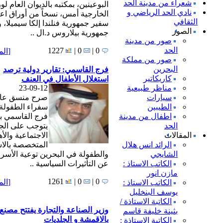
شعراء من مدينة الحد
البوعينين، بمكتبه بالديوان العام لو
نادي الحد الرياضي و
الخارجية أمس، نسخاً من أوراق اعت
الثقافي
سفير جمهورية فنلندا إلكا سيميلا، 
الصور
جمهورية بيلاروس د.ال ..
صور من مدينة
الحد
1227
0 |
0 |
[
الم
صور من مملكة
البحرين
فرج القاسمي: تقارير دولية ترصد
كاريكاتير
استغلال الأطفال في العنف
مناظر طبيعية
23-09-12
سيارات
صرح منسق عام 
الطيبين
سفراء الطفولة
اطفال من مدينة
فرج القاسمي بأ
الحد
يتوجب على الج
المقالات
الاجتماعية والأه
الرائد انس هلال
المتخصصة بالا
الشايجي
والطفولة في البحرين توعية الأسر بع
الكاتب الاستاذ :
عن التأثيرات السياسية ..
مازن انور
1261
0 |
0 |
[
الم
الكاتب الاستاذ :
يوسف البنخليل
الكاتبة الاستاذة /
وزير الصناعة والتجارة يفتتح مصنع 
بثينة خليفة قاسم
بالاقمشة و الجلديات
الكاتبة الاستاذة :