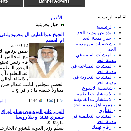
القائمة الرئيسية
الأخبار
اخبار بحرينية
الرئيسية
نبذة عن مدينة الحد
الشيخ عبداللطيف ال محمود يلتقي 
اخبار مدينة الحد
ام الحصم
شخصيات من مدينة
25-09-12
الحد
ضمن برنامج ال
المنشأت العامة في
مع المجالس الب
مدينة الحد
قام رئيس تجمّع
المنشأت الصناعية في
الوحدة الوطنية
مدينة الحد
عبداللطيف آل 
المنشأت التجارية في
بالالتقاء بأهالي 
مدينة الحد
الحصم بمجلس النائب عبدالرحمن ب
شخصية الاسبوع
متناولاً حقيقة ما دار في ج ..
الاستشارات الطبية
الاستشارات القانونية
1434
0 |
1 |
[
الم
هموم اهل مدينة الحد
الفتاوى
الوزير غانم البوعينين يتسلم اوراق 
المنشأت التعليمية في
سفيري فنلندا و بيلا روسيا
مدينة الحد
25-09-12
ارقام تهمك
تسلَّم وزير الدولة للشؤون الخارجي