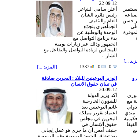
22-09-12
منامة في 22 سبتمبر
أعلن سامي الشاعر
لصناعة
رئيس دائرة الشأن
ور حسن
العام والتثقيف
لى
الجماهيري بتجمّع
لموقرة
الوحدة والوطنية عن
بدء برنامج التواصل مع
الجمهور وذلك عبر زيارات يومية
للمجالس لزيادة التواصل والتفاعل مع
الشار ..
زيد ...
]
1337
0 |
0 |
[
المزيد ...
]
 و
الوزير البوعينين للبلاد : البحرين صادقة
في تبيان حقوق الانسان
20-09-12
دوري
أكد وزير الدولة
ة مع
للشؤون الخارجية
دولي
غانم البوعينين بعد
 مندي
اعتماد تقرير مملكة
حكيمية
البحرين في مجلس
لفيفا
حقوق الإنسان في
مج
جنيف أمس أن ما جرى هو عمل إيجابي
بعد تضافر الجهود الرسمية وغير الرسمية