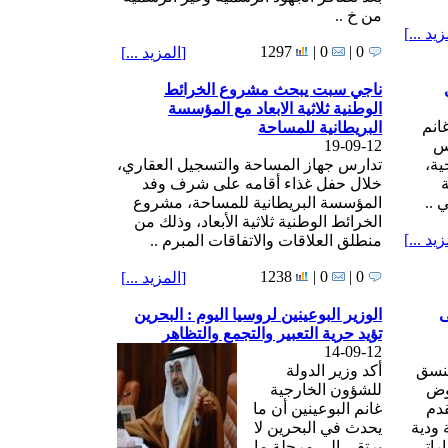
من خ ..
زيد ...
]
1297
0 |
0 |
[
المزيد ...
]
ناجي سبت يبحث مشروع الخرائط
الوطنية ثلاثية الابعاد مع المؤسسة
انم
البريطانية للمساحة
مس
19-09-12
ية،
تدارس جهاز المساحة والتسجيل العقاري،
خلال حفل غذاء أقامه على شرف وفد
 ..
المؤسسة البريطانية للمساحة، مشروع
الخرائط الوطنية ثلاثية الأبعاد، وذلك من
زيد ...
]
منطلق العلاقات والاتفاقات المبرم ..
1238
0 |
0 |
[
المزيد ...
]
ى
الوزير البوعينين لروسيا اليوم : البحرين
تؤيد حرية التعبير والتجمع والتظاهر
14-09-12
منسق
أكد وزير الدولة
وض
للشؤون الخارجية
قدم
غانم البوعينين أن ما
جهة ودية
يحدث في البحرين لا
اراتي
يرتقي إلى مرحلة ما