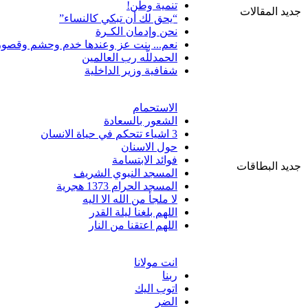
تنمية وطن!
جديد المقالات
“يحق لك أن تبكي كالنساء”
نحن وإدمان الكـرة
نعم... بنت عز وعندها خدم وحشم وقصور
الحمدللّه رب العالمين
شفافية وزير الداخلية
الاستحمام
الشعور بالسعادة
3 اشياء تتحكم في حياة الانسان
حول الاسنان
فوائد الابتسامة
جديد البطاقات
المسجد النبوي الشريف
المسجد الحرام 1373 هجرية
لا ملجأ من الله الا اليه
اللهم بلغنا ليلة القدر
اللهم اعتقنا من النار
انت مولانا
ربنا
اتوب اليك
الضر