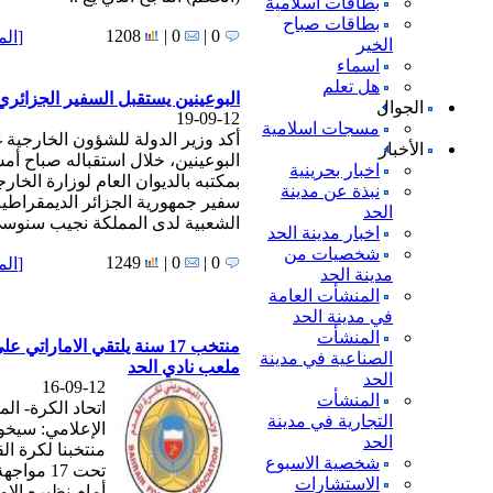
بطاقات اسلامية
بطاقات صباح
1208
0 |
0 |
[
الم
الخير
اسماء
هل تعلم
البوعينين يستقبل السفير الجزائري
الجوال
19-09-12
مسجات اسلامية
أكد وزير الدولة للشؤون الخارجية غ
الأخبار
البوعينين، خلال استقباله صباح أ
اخبار بحرينية
بمكتبه بالديوان العام لوزارة الخارج
نبذة عن مدينة
سفير جمهورية الجزائر الديمقراطية
الحد
الشعبية لدى المملكة نجيب سنوسي
اخبار مدينة الحد
شخصيات من
1249
0 |
0 |
[
الم
مدينة الحد
المنشأت العامة
في مدينة الحد
المنشأت
منتخب 17 سنة يلتقي الاماراتي عل
الصناعية في مدينة
ملعب نادي الحد
الحد
16-09-12
المنشأت
اتحاد الكرة- ال
التجارية في مدينة
الإعلامي: سيخ
الحد
منتخبنا لكرة ال
شخصية الاسبوع
تحت 17 موا
الاستشارات
أمام نظيره الإم