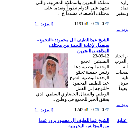
زارة
مملكة البحرين والمملكة المغربية، والتي
ماد
تشهد على الدوام تطوراً وتقدماً على
وسفير
مختلف الأصعدة، مشدداً ع ..
1191
0 |
0 |
[
المزيد ...
]
زيد ...
]
الشيخ عبداللطيف ا ل محمود: «التجمع»
سيعمل لإعادة اللحمة بين مختلف
المذاهب بالبحرين
اتحاد
23-09-12
 العرب
البسيتين - تجمع
نه
الوحدة الوطنية دعا
معيات
رئيس جمعية تجمّع
لية
الوحدة الوطنية الشيخ
سرة
عبداللطيف المحمود
يداً
«للتوجه إلى العمل
الوطني والنضال الحضاري السلمي الذي
يحقق الخير للجميع في وطنن ..
زيد ...
]
1242
0 |
0 |
[
المزيد ...
]
عناية
الشيخ عبداللطيف ال محمود يزور عددا
من المجالس البحرينية