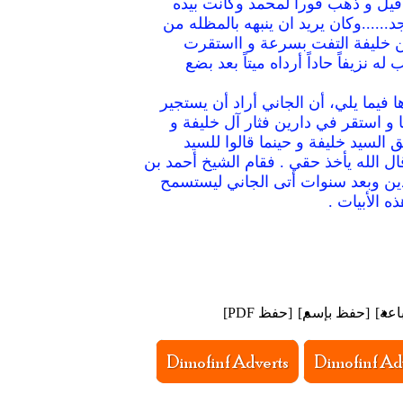
يل و ذهب فوراً لمحمد وكانت بيده
....وكان يريد ان ينبهه بالمظله من
ن خليفة التفت بسرعة و ااستقرت
نزيفاً حاداً أرداه ميتاً بعد بضع
فيما يلي، أن الجاني أراد أن يستجير
و استقر في دارين فثار آل خليفة و
حق السيد خليفة و حينما قالوا للسيد
ل الله يأخذ حقي . فقام الشيخ أحمد بن
دين وبعد سنوات أتى الجاني ليستسمح
 الأبيات .
اعة
]
[
حفظ بإسم
]
[
حفظ PDF
]