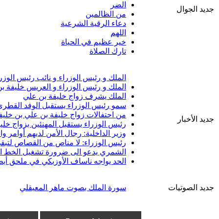
الضر
جديد الجوال
من الظالمين
دعاء الرقية الشرعية
اللهم
خير عظيم في الحياة
تارك الصلاة
الملك و رئيس الوزراء و نائب رئيس الوزر
الملك و رئيس الوزراء و العريس خليفة ب
الملك يشرف زواج خليفة بن علي
سمو رئيس الوزراء يستقبل الوفد القطري 
من احتفالات زواج خليفة بن علي بن خليف
جديد الأخبار
رئيس الوزراء يستقبل المهنئين بزواج خلي
وزير الداخلية: رجال الأمن لديهم أوامر 
رئيس الوزراء: لا مناص من القصاص لتبقى
الشمري يدعو الى ضرورة تشغيل الخط الب
الحد يواجه ناساف الأوزبكي في ملحق أبط
جديد الصوتيات
سورة الملك بصوت ماهر المعيقلي