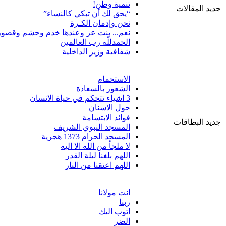
تنمية وطن!
جديد المقالات
“يحق لك أن تبكي كالنساء”
نحن وإدمان الكـرة
نعم... بنت عز وعندها خدم وحشم وقصور
الحمدللّه رب العالمين
شفافية وزير الداخلية
الاستحمام
الشعور بالسعادة
3 اشياء تتحكم في حياة الانسان
حول الاسنان
فوائد الابتسامة
جديد البطاقات
المسجد النبوي الشريف
المسجد الحرام 1373 هجرية
لا ملجأ من الله الا اليه
اللهم بلغنا ليلة القدر
اللهم اعتقنا من النار
انت مولانا
ربنا
اتوب اليك
الضر