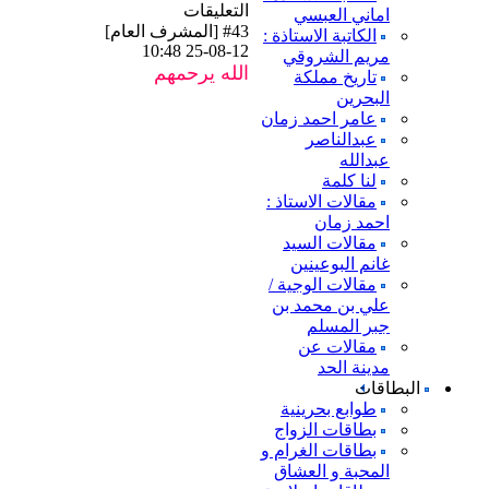
التعليقات
اماني العبسي
#43
[
المشرف العام
]
الكاتبة الاستاذة :
25-08-12 10:48
مريم الشروقي
الله يرحمهم
تاريخ مملكة
البحرين
عامر احمد زمان
عبدالناصر
عبدالله
لنا كلمة
مقالات الاستاذ :
احمد زمان
مقالات السيد
غانم البوعينين
مقالات الوجية /
علي بن محمد بن
جبر المسلم
مقالات عن
مدينة الحد
البطاقات
طوابع بحرينية
بطاقات الزواج
بطاقات الغرام و
المحبة و العشاق