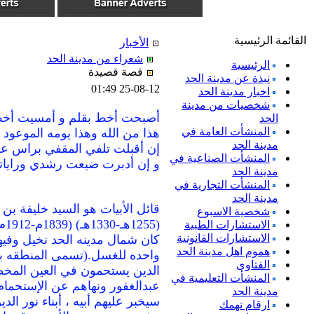
القائمة الرئيسية
الأخبار
شعراء من مدينة الحد
الرئيسية
قصة قصيدة
نبذة عن مدينة الحد
25-08-12 01:49
اخبار مدينة الحد
شخصيات من مدينة
أصبحت أخط بقلم و أمسيت أخط
الحد
المنشأت العامة في
هذا من الله وهذا يومه الموعود
مدينة الحد
إن أقبلت تلفي المقفي براس عو
المنشأت الصناعية في
و إن أدبرت ضيعت رشدي ورايات
مدينة الحد
المنشأت التجارية في
مدينة الحد
قائل الأبيات هو السيد خليفة بن 
شخصية الاسبوع
(1255هـ-1330هـ) (1839م-1912م) والقصة هي :
الاستشارات الطبية
الاستشارات القانونية
كان شمال مدينه الحد نخيل وفيه
هموم اهل مدينة الحد
واحده للغسل.(تسمى المنطقه بالز
الفتاوى
الدين يستحمون في العين المخ
المنشأت التعليمية في
عبدالغفور ونهاهم عن الإستحمام
مدينة الحد
سيخبر عليهم أبيه ، أبناء نور ال
ارقام تهمك