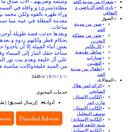
وشتمه وضربهم ، الأب صدق ما ق
شعراء من مدينة الحد
نادي الحد الرياضي و
مظلة(شتري) و وافاه في المسجد..
الثقافي
وراء ظهره بالقوه ولكن محمد ب
الصور
مقدمة المظلة في عينه مما سبب له 
صور من مدينة
ساعات .
الحد
وبعدها حدثت قصة طويلة أوجزها 
صور من مملكة
بحكام قطر ولكنهم ردوه و بعدها 
البحرين
بعض أبناء القبيلة إلا أن يأخذوا 
كاريكاتير
مناظر طبيعية
سنأخذ حقك أشار إلى السماء وقا
سيارات
علي آل خليفة وهدم بيت نور ال
الطيبين
من السيد خليفةوكانت مناسبة هذه
اطفال من مدينة
الحد
3448
0 |
1 |
المقالات
الرائد انس هلال
الشايجي
خدمات المحتوى
الكاتب الاستاذ :
مازن انور
أدوات :
[
إرسال لصديق
]
[
طب
الكاتب الاستاذ :
يوسف البنخليل
الكاتبة الاستاذة /
بثينة خليفة قاسم
الكاتبة الاستاذة :